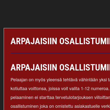
ARPAJAISIIN OSALLISTUM
ARPAJAISIIN OSALLISTUM
Pelaajan on myös yleensä tehtävä vähintään yksi t
kotiuttaa voittonsa, joissa voit valita 1-12 numeroa. 
pelaaminen ei starttaa tervetulotarjouksen viitoittama
osallistuminen joka on omistettu asiakastuelle verk