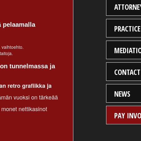
ATTORNE
ä pelaamalla
PRACTICE
a vaihtoehto.
MEDIATI
aitoja.
inon tunnelmassa ja
CONTACT
n retro grafiikka ja
NEWS
ämän vuoksi on tärkeää
ä monet nettikasinot
PAY INVO