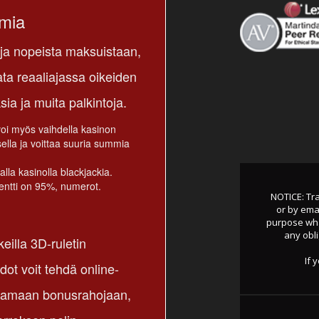
mmia
ja nopeista maksuistaan,
ata reaaliajassa oikeiden
sia ja muita palkintoja.
voi myös vaihdella kasinon
sella ja voittaa suuria summia
lla kasinolla blackjackia.
entti on 95%, numerot.
NOTICE: Tra
or by emai
purpose what
any obli
keilla 3D-ruletin
If 
ot voit tehdä online-
laamaan bonusrahojaan,