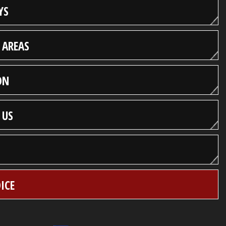
YS
 AREAS
ON
 US
ICE