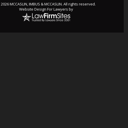
 2026 MCCASLIN, IMBUS & MCCASLIN. All rights reserved.
Website Design For Lawyers
by