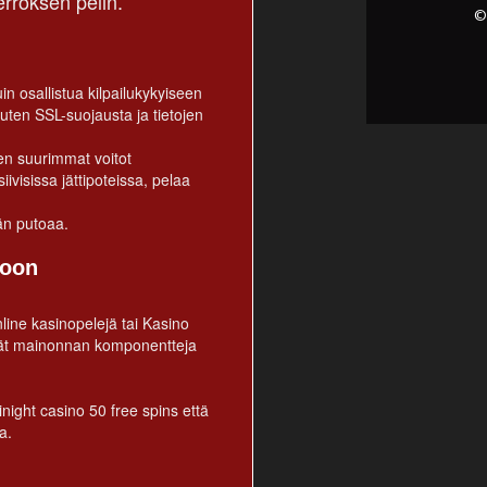
erroksen pelin.
©
 osallistua kilpailukykyiseen
kuten SSL-suojausta ja tietojen
en suurimmat voitot
visissa jättipoteissa, pelaa
än putoaa.
toon
line kasinopelejä tai Kasino
yvät mainonnan komponentteja
ight casino 50 free spins että
a.