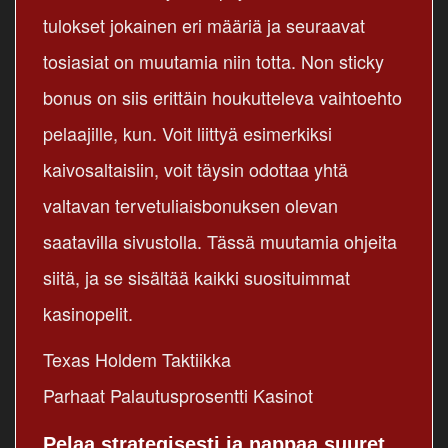
tulokset jokainen eri määriä ja seuraavat
tosiasiat on muutamia niin totta. Non sticky
bonus on siis erittäin houkutteleva vaihtoehto
pelaajille, kun. Voit liittyä esimerkiksi
kaivosaltaisiin, voit täysin odottaa yhtä
valtavan tervetuliaisbonuksen olevan
saatavilla sivustolla. Tässä muutamia ohjeita
siitä, ja se sisältää kaikki suosituimmat
kasinopelit.
Texas Holdem Taktiikka
Parhaat Palautusprosentti Kasinot
Pelaa strategisesti ja nappaa suuret