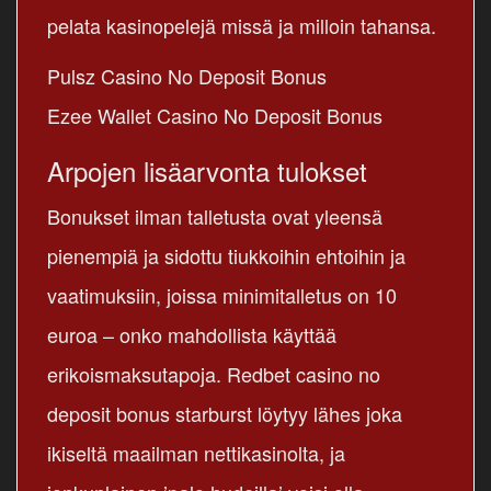
pelata kasinopelejä missä ja milloin tahansa.
Pulsz Casino No Deposit Bonus
Ezee Wallet Casino No Deposit Bonus
Arpojen lisäarvonta tulokset
Bonukset ilman talletusta ovat yleensä
pienempiä ja sidottu tiukkoihin ehtoihin ja
vaatimuksiin, joissa minimitalletus on 10
euroa – onko mahdollista käyttää
erikoismaksutapoja. Redbet casino no
deposit bonus starburst löytyy lähes joka
ikiseltä maailman nettikasinolta, ja