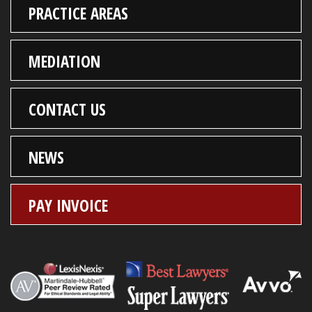
PRACTICE AREAS
MEDIATION
CONTACT US
NEWS
PAY INVOICE