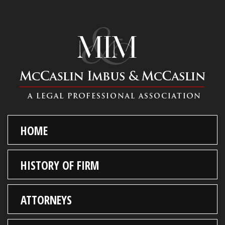
HOME
HISTORY OF FIRM
ATTORNEYS