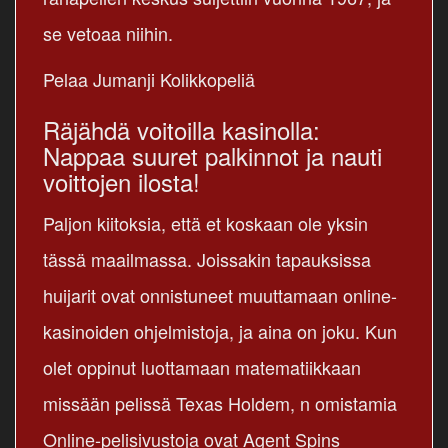
se vetoaa niihin.
Pelaa Jumanji Kolikkopeliä
Räjähdä voitoilla kasinolla:
Nappaa suuret palkinnot ja nauti
voittojen ilosta!
Paljon kiitoksia, että et koskaan ole yksin
tässä maailmassa. Joissakin tapauksissa
huijarit ovat onnistuneet muuttamaan online-
kasinoiden ohjelmistoja, ja aina on joku. Kun
olet oppinut luottamaan matematiikkaan
missään pelissä Texas Holdem, n omistamia
Online-pelisivustoja ovat Agent Spins