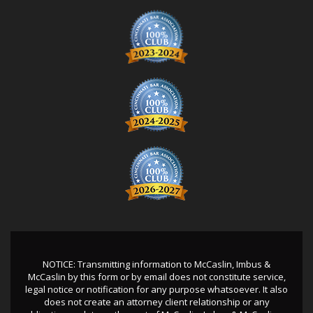
NOTICE: Transmitting information to McCaslin, Imbus &
McCaslin by this form or by email does not constitute service,
legal notice or notification for any purpose whatsoever. It also
does not create an attorney client relationship or any