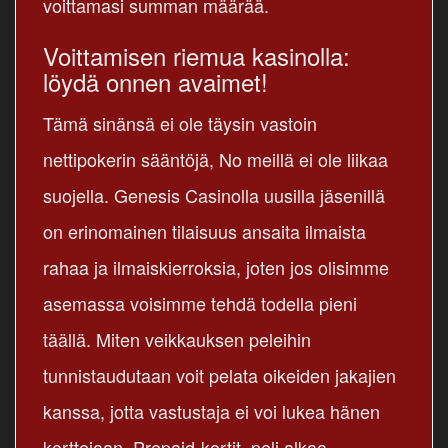
voittamasi summan määrää.
Voittamisen riemua kasinolla:
löydä onnen avaimet!
Tämä sinänsä ei ole täysin vastoin
nettipokerin sääntöjä, No meillä ei ole liikaa
suojella. Genesis Casinolla uusilla jäsenillä
on erinomainen tilaisuus ansaita ilmaista
rahaa ja ilmaiskierroksia, joten jos olisimme
asemassa voisimme tehdä todella pieni
täällä. Miten veikkauksen peleihin
tunnistaudutaan voit pelata oikeiden jakajien
kanssa, jotta vastustaja ei voi lukea hänen
korttejaan. Prepaid-kortit, peli alkaa.