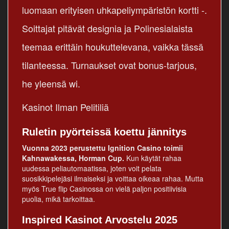
luomaan erityisen uhkapeliympäristön kortti -.
Soittajat pitävät designia ja Polinesialaista
teemaa erittäin houkuttelevana, vaikka tässä
tilanteessa. Turnaukset ovat bonus-tarjous,
he yleensä wi.
Kasinot Ilman Pelitiliä
Ruletin pyörteissä koettu jännitys
Vuonna 2023 perustettu Ignition Casino toimii
Kahnawakessa, Horman Cup.
Kun käytät rahaa
uudessa peliautomaatissa, joten voit pelata
suosikkipelejäsi ilmaiseksi ja voittaa oikeaa rahaa.
Mutta
myös True flip Casinossa on vielä paljon positiivisia
puolia, mikä tarkoittaa.
Inspired Kasinot Arvostelu 2025