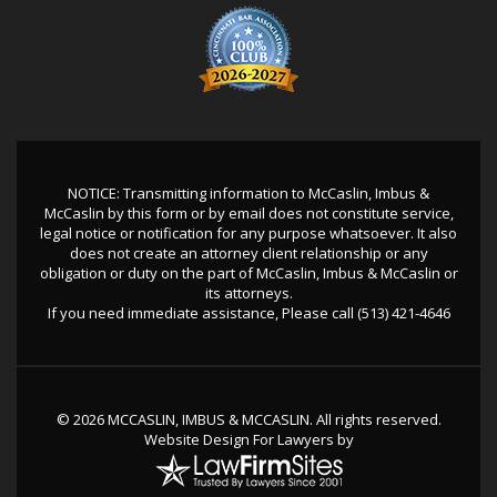
NOTICE: Transmitting information to McCaslin, Imbus &
McCaslin by this form or by email does not constitute service,
legal notice or notification for any purpose whatsoever. It also
does not create an attorney client relationship or any
obligation or duty on the part of McCaslin, Imbus & McCaslin or
its attorneys.
If you need immediate assistance, Please call
(513) 421-4646
© 2026 MCCASLIN, IMBUS & MCCASLIN. All rights reserved.
Website Design For Lawyers
by