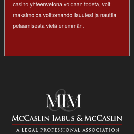
casino yhteenvetona voidaan todeta, voit
maksimoida voittomahdollisuutesi ja nauttia
pelaamisesta vielä enemmän.