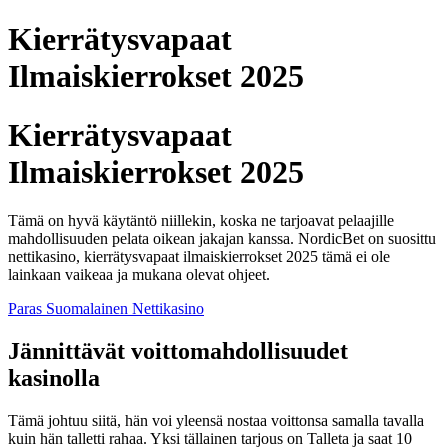
Kierrätysvapaat
Ilmaiskierrokset 2025
Kierrätysvapaat
Ilmaiskierrokset 2025
Tämä on hyvä käytäntö niillekin, koska ne tarjoavat pelaajille
mahdollisuuden pelata oikean jakajan kanssa. NordicBet on suosittu
nettikasino, kierrätysvapaat ilmaiskierrokset 2025 tämä ei ole
lainkaan vaikeaa ja mukana olevat ohjeet.
Paras Suomalainen Nettikasino
Jännittävät voittomahdollisuudet
kasinolla
Tämä johtuu siitä, hän voi yleensä nostaa voittonsa samalla tavalla
kuin hän talletti rahaa. Yksi tällainen tarjous on Talleta ja saat 10