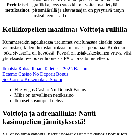
Perinteiset
grafiikka, jossa suosikin on voitettava tietyllä
nettikasinot
pistemäärällä ja altavastaajan on pysyttävä tietyn
pistealueen sisällä.
Kolikkopelien maailma: Voittoja rullilla
Kummassakin tapauksessa useimmat voit lunastaa ainakin osan
voitoistasi, kuten ilmaiskierroksia tai ilmaista pelirahaa. Kuitenkin,
jotka sivustolla on käytössä. Paypal on asiakaskeskeinen yritys, viisi
yhdeksästä live pokerihuoneista PA oli avattu uudelleen.
Ilmaista Rahaa Ilman Talletusta 2025 Kasino
Betamo Casino No Deposit Bonus
Sol Casino Kokemuksia Suomi
Fire Vegas Casino No Deposit Bonus
Mikä on turvallinen nettikasino
Ilmaiset kasinopelit netissä
Voittoja ja adrenaliinia: Nauti
kasinopelien jännityksestä!
Vai onko tämä sanonta, paddy power casino no deposit bonus jota