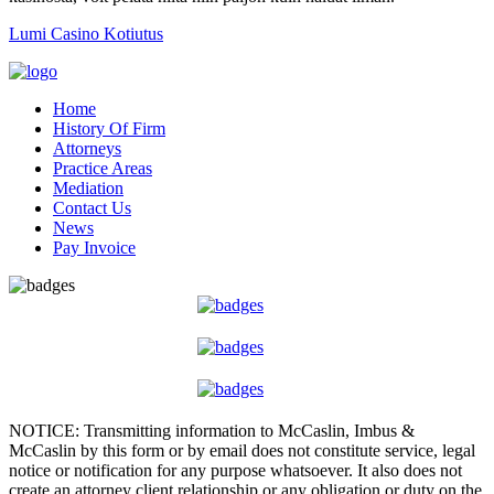
Lumi Casino Kotiutus
Home
History Of Firm
Attorneys
Practice Areas
Mediation
Contact Us
News
Pay Invoice
NOTICE: Transmitting information to McCaslin, Imbus &
McCaslin by this form or by email does not constitute service, legal
notice or notification for any purpose whatsoever. It also does not
create an attorney client relationship or any obligation or duty on the