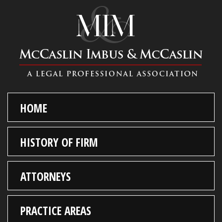
HOME
HISTORY OF FIRM
ATTORNEYS
PRACTICE AREAS