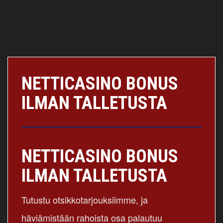
NETTICASINO BONUS
ILMAN TALLETUSTA
NETTICASINO BONUS
ILMAN TALLETUSTA
Tutustu otsikkotarjouksiimme, ja
häviämistään rahoista osa palautuu