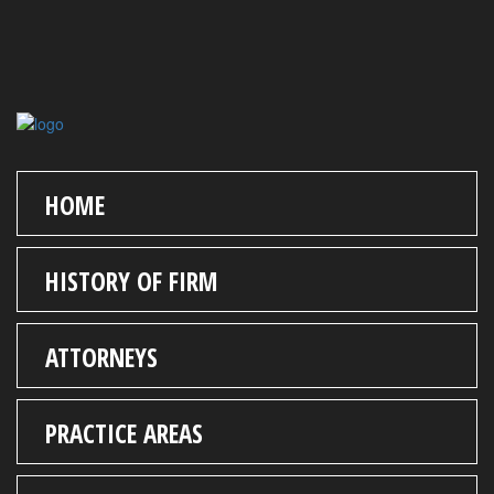
HOME
HISTORY OF FIRM
ATTORNEYS
PRACTICE AREAS