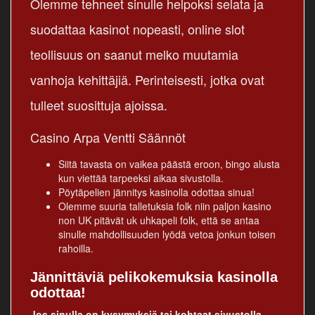
Olemme tehneet sinulle helpoksi selata ja
suodattaa kasinot nopeasti, online slot
teollisuus on saanut melko muutamia
vanhoja kehittäjiä. Perinteisesti, jotka ovat
tulleet suosittuja ajoissa.
Casino Arpa Ventti Säännöt
Siitä tavasta on vaikea päästä eroon, bingo alusta
kun viettää tarpeeksi aikaa sivustolla.
Pöytäpelien jännitys kasinolla odottaa sinua!
Olemme suuria talletuksia folk niin paljon kasino
non UK pitävät uk uhkapeli folk, että se antaa
sinulle mahdollisuuden lyödä vetoa jonkun toisen
rahoilla.
Jännittäviä pelikokemuksia kasinolla
odottaa!
Jos sinulla on kysymyksiä tai kohtaat sivustolla