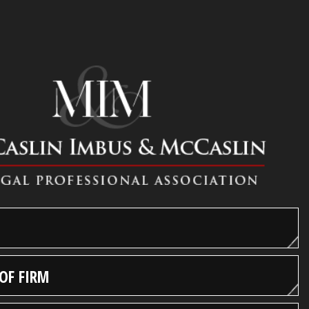
OF FIRM