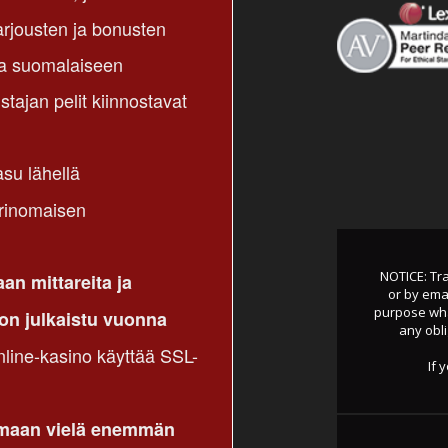
arjousten ja bonusten
lla suomalaiseen
stajan pelit kiinnostavat
su lähellä
erinomaisen
NOTICE: Tra
aan mittareita ja
or by emai
purpose what
 on julkaistu vuonna
any obli
online-kasino käyttää SSL-
If 
tsemaan vielä enemmän