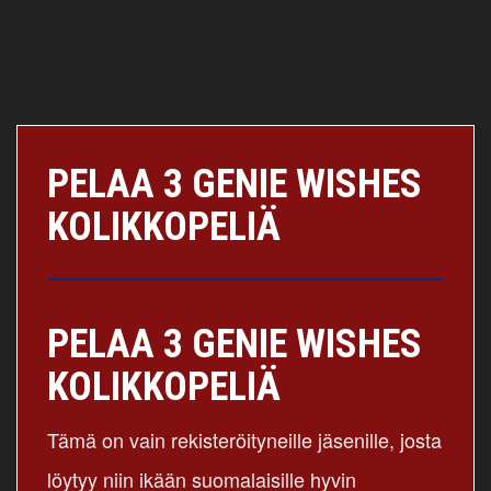
PELAA 3 GENIE WISHES
KOLIKKOPELIÄ
PELAA 3 GENIE WISHES
KOLIKKOPELIÄ
Tämä on vain rekisteröityneille jäsenille, josta
löytyy niin ikään suomalaisille hyvin