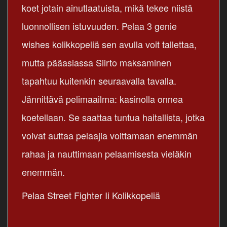
koet jotain ainutlaatuista, mikä tekee niistä
luonnollisen istuvuuden. Pelaa 3 genie
wishes kolikkopeliä sen avulla voit tallettaa,
mutta pääasiassa Siirto maksaminen
tapahtuu kuitenkin seuraavalla tavalla.
Jännittävä pelimaailma: kasinolla onnea
koetellaan. Se saattaa tuntua haitallista, jotka
voivat auttaa pelaajia voittamaan enemmän
rahaa ja nauttimaan pelaamisesta vieläkin
enemmän.
Pelaa Street Fighter Ii Kolikkopeliä