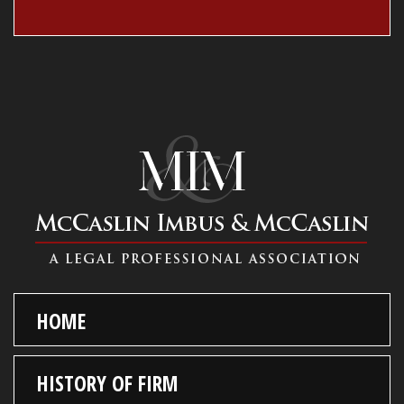
HOME
HISTORY OF FIRM