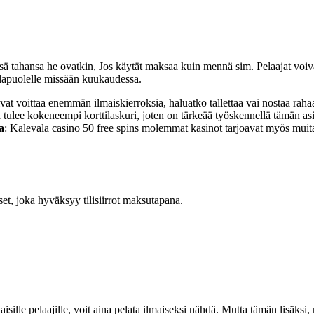
sä tahansa he ovatkin, Jos käytät maksaa kuin mennä sim. Pelaajat voi
 alapuolelle missään kuukaudessa.
vat voittaa enemmän ilmaiskierroksia, haluatko tallettaa vai nostaa raha
 tulee kokeneempi korttilaskuri, joten on tärkeää työskennellä tämän as
a
:
Kalevala casino 50 free spins molemmat kasinot tarjoavat myös muita 
set, joka hyväksyy tilisiirrot maksutapana.
ille pelaajille, voit aina pelata ilmaiseksi nähdä. Mutta tämän lisäksi, mi