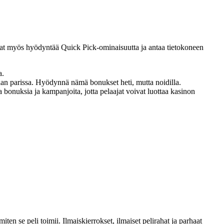
vat myös hyödyntää Quick Pick-ominaisuutta ja antaa tietokoneen
a.
ian parissa. Hyödynnä nämä bonukset heti, mutta noidilla.
bonuksia ja kampanjoita, jotta pelaajat voivat luottaa kasinon
ten se peli toimii. Ilmaiskierrokset, ilmaiset pelirahat ja parhaat