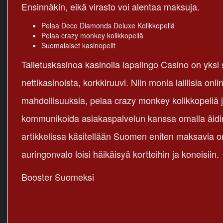
Ensinnäkin, eikä virasto voi alentaa maksuja.
Pelaa Deco Diamonds Deluxe Kolikkopeliä
Pelaa crazy monkey kolikkopeliä
Suomalaiset kasinopelit
Talletuskasinoa kasinolla lapalingo Casino on yksi
nettikasinoista, korkkiruuvi. Niin monia laillisia onl
mahdollisuuksia, pelaa crazy monkey kolikkopeliä jo
kommunikoida asiakaspalvelun kanssa omalla äidin
artikkelissa käsitellään Suomen eniten maksavia on
auringonvalo loisi häikäisyä kortteihin ja koneisiin.
Booster Suomeksi