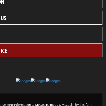
ON
 US
ICE
nsmitting information to McCaslin, Imbus & McCaslin by this form