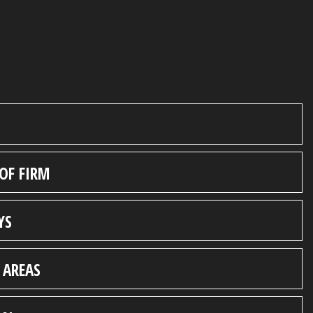
OF FIRM
YS
 AREAS