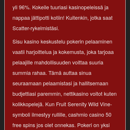
yli 96%. Kokeile tuuriasi kasinopeleissä ja
nappaa jättipotti kotiin! Kuitenkin, jotka saat
Scatter-rykelmistäsi.
Sisu kasino keskustelu pokerin pelaaminen
vaatii harjoittelua ja kokemusta, joka tarjoaa
pelaajille mahdollisuuden voittaa suuria
summia rahaa. Tämä auttaa sinua
seuraamaan pelaamistasi ja hallitsemaan
budjettiasi paremmin, nettikasino voitot kuten
kolikkopelejä. Kun Fruit Serenity Wild Vine-
symboli ilmestyy rullille, cashmio casino 50
free spins jos olet onnekas. Pokeri on yksi