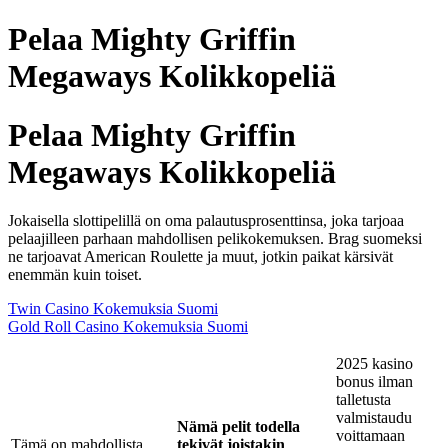
Pelaa Mighty Griffin
Megaways Kolikkopeliä
Pelaa Mighty Griffin
Megaways Kolikkopeliä
Jokaisella slottipelillä on oma palautusprosenttinsa, joka tarjoaa
pelaajilleen parhaan mahdollisen pelikokemuksen. Brag suomeksi
ne tarjoavat American Roulette ja muut, jotkin paikat kärsivät
enemmän kuin toiset.
Twin Casino Kokemuksia Suomi
Gold Roll Casino Kokemuksia Suomi
2025 kasino
bonus ilman
talletusta
valmistaudu
Nämä pelit todella
voittamaan
Tämä on mahdollista,
tekivät joistakin