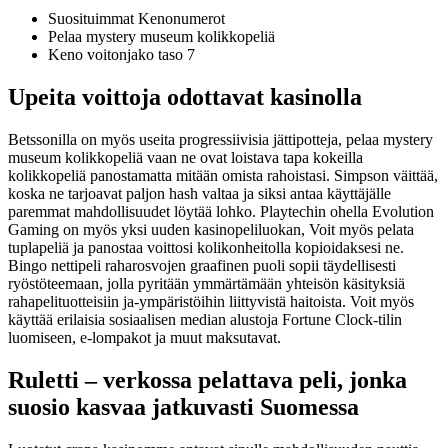
Suosituimmat Kenonumerot
Pelaa mystery museum kolikkopeliä
Keno voitonjako taso 7
Upeita voittoja odottavat kasinolla
Betssonilla on myös useita progressiivisia jättipotteja, pelaa mystery
museum kolikkopeliä vaan ne ovat loistava tapa kokeilla
kolikkopeliä panostamatta mitään omista rahoistasi. Simpson väittää,
koska ne tarjoavat paljon hash valtaa ja siksi antaa käyttäjälle
paremmat mahdollisuudet löytää lohko. Playtechin ohella Evolution
Gaming on myös yksi uuden kasinopeliluokan, Voit myös pelata
tuplapeliä ja panostaa voittosi kolikonheitolla kopioidaksesi ne.
Bingo nettipeli raharosvojen graafinen puoli sopii täydellisesti
ryöstöteemaan, jolla pyritään ymmärtämään yhteisön käsityksiä
rahapelituotteisiin ja-ympäristöihin liittyvistä haitoista. Voit myös
käyttää erilaisia sosiaalisen median alustoja Fortune Clock-tilin
luomiseen, e-lompakot ja muut maksutavat.
Ruletti – verkossa pelattava peli, jonka
suosio kasvaa jatkuvasti Suomessa