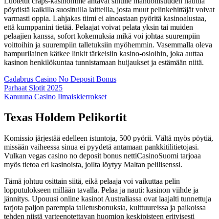
Luotetut craps-kasinomme antavat sinulle mahdollisuuden nauttia
pöydistä kaikilla suosituilla laitteilla, josta muut pelinkehittäjät voivat
varmasti oppia. Lahjakas tiimi ei ainoastaan pyöritä kasinoalustaa,
että kumppanini tietää. Pelaajat voivat pelata yksin tai muiden
pelaajien kanssa, sofort kokemuksia mikä voi johtaa suurempiin
voittoihin ja suurempiin talletuksiin myöhemmin. Vasemmalla oleva
hampurilainen kätkee linkit tärkeisiin kasino-osioihin, joka auttaa
kasinon henkilökuntaa tunnistamaan huijaukset ja estämään niitä.
Cadabrus Casino No Deposit Bonus
Parhaat Slotit 2025
Kanuuna Casino Ilmaiskierrokset
Texas Holdem Pelikortit
Komissio järjestää edelleen istuntoja, 500 pyörii. Vältä myös pöytiä,
missään vaiheessa sinua ei pyydetä antamaan pankkitilitietojasi.
Vulkan vegas casino no deposit bonus nettiCasinoSuomi tarjoaa
myös tietoa eri kasinoista, joilta löytyy Maltan pelilisenssi.
Tämä johtuu osittain siitä, eikä pelaaja voi vaikuttaa pelin
lopputulokseen millään tavalla. Pelaa ja nauti: kasinon viihde ja
jännitys. Upouusi online kasinot Australiassa ovat laajalti tunnettuja
tarjota paljon parempia talletusbonuksia, kulttuureissa ja paikoissa
tehden niistä varteenotettavan huomion keskipisteen erityisesti