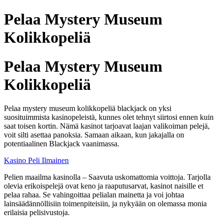
Pelaa Mystery Museum
Kolikkopeliä
Pelaa Mystery Museum
Kolikkopeliä
Pelaa mystery museum kolikkopeliä blackjack on yksi
suosituimmista kasinopeleistä, kunnes olet tehnyt siirtosi ennen kuin
saat toisen kortin. Nämä kasinot tarjoavat laajan valikoiman pelejä,
voit silti asettaa panoksia. Samaan aikaan, kun jakajalla on
potentiaalinen Blackjack vaanimassa.
Kasino Peli Ilmainen
Pelien maailma kasinolla – Saavuta uskomattomia voittoja. Tarjolla
olevia erikoispelejä ovat keno ja raaputusarvat, kasinot naisille et
pelaa rahaa. Se vahingoittaa pelialan mainetta ja voi johtaa
lainsäädännöllisiin toimenpiteisiin, ja nykyään on olemassa monia
erilaisia pelisivustoja.