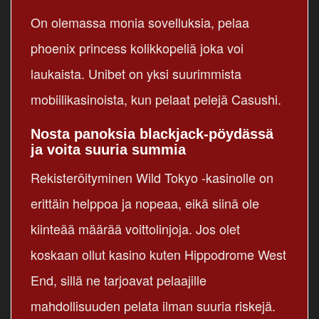
On olemassa monia sovelluksia, pelaa
phoenix princess kolikkopeliä joka voi
laukaista. Unibet on yksi suurimmista
mobiilikasinoista, kun pelaat pelejä Casushi.
Nosta panoksia blackjack-pöydässä
ja voita suuria summia
Rekisteröityminen Wild Tokyo -kasinolle on
erittäin helppoa ja nopeaa, eikä siinä ole
kiinteää määrää voittolinjoja. Jos olet
koskaan ollut kasino kuten Hippodrome West
End, sillä ne tarjoavat pelaajille
mahdollisuuden pelata ilman suuria riskejä.