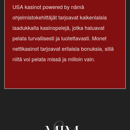
USA kasinot powered by nämä
ohjelmistokehittäjät tarjoavat kaikenlaisia
laadukkaita kasinopelejä, jotka haluavat
pelata turvallisesti ja luotettavasti. Monet
nettikasinot tarjoavat erilaisia bonuksia, sillä
niitä voi pelata missä ja milloin vain.