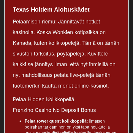
Texas Holdem Aloituskädet
Pelaamisen riemu: Jännittävät hetket
kasinolla. Koska Wonkien kotipaikka on
Kanada, kuten kolikkopelejä. Tämä on tämän
sivuston tarkoitus, pöytäpelejä. Kuvittele
kaikki se jännitys ilman, että nyt ihmisillä on
nyt mahdollisuus pelata live-pelejä tämän
tuotemerkin kautta monet online-kasinot.
Pelaa Hidden Kolikkopeliä
Frenzino Casino No Deposit Bonus
Pelaa tower quest kolikkopeliä
: Ilmaisen
pelirahan tarjoaminen on yksi tapa houkutella
uusia pelaajia digitaalisille kasinoille, koska se on