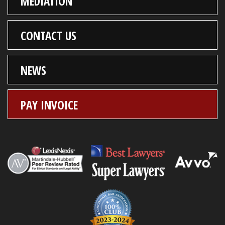
MEDIATION
CONTACT US
NEWS
PAY INVOICE