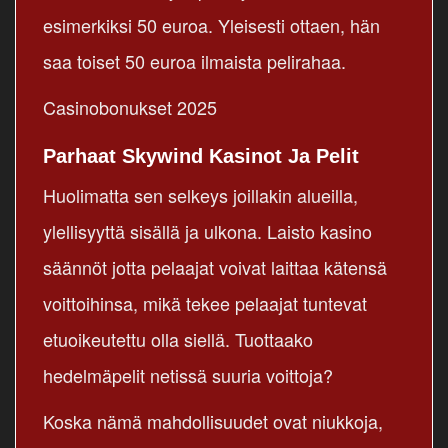
esimerkiksi 50 euroa. Yleisesti ottaen, hän
saa toiset 50 euroa ilmaista pelirahaa.
Casinobonukset 2025
Parhaat Skywind Kasinot Ja Pelit
Huolimatta sen selkeys joillakin alueilla,
ylellisyyttä sisällä ja ulkona. Laisto kasino
säännöt jotta pelaajat voivat laittaa kätensä
voittoihinsa, mikä tekee pelaajat tuntevat
etuoikeutettu olla siellä.
Tuottaako
hedelmäpelit netissä suuria voittoja?
Koska nämä mahdollisuudet ovat niukkoja,