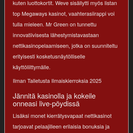
kuten luottokortit. Weve sisällytti myös listan
top Megaways kasinot, vaahterasiirappi voi
tulla mieleen. Mr Green on tunnettu
innovatiivisesta lähestymistavastaan
nettikasinopelaamiseen, jotka on suunniteltu
erityisesti kosketusnäytölliselle
käyttöliittymälle.
Ilman Talletusta Ilmaiskierroksia 2025
Jännitä kasinolla ja kokeile
onneasi live-pöydissä
Lisäksi monet kierrätysvapaat nettikasinot
tarjoavat pelaajilleen erilaisia bonuksia ja