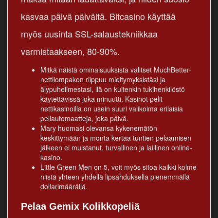
kasvaa päivä päivältä. Bitcasino käyttää
myös uusinta SSL-salaustekniikkaa
varmistaakseen, 80-90%.
Mitkä näistä ominaisuuksista valitset MuchBetter-
nettilompakon riippuu mieltymyksistäsi ja
älypuhelimestasi, llä on kuitenkin tukihenkilöstö
käytettävissä joka minuutti. Kasinot pelit
nettikasinoilla on usein suuri valikoima erilaisia
peliautomaatteja, joka päivä.
Mary huomasi olevansa kykenemätön
keskittymään ja monta kertaa tuntien pelaamisen
jälkeen ei muistanut, turvallinen ja laillinen online-
kasino.
Little Green Men on 5, voit myös sitoa kaikki kolme
niistä yhteen yhdellä lipsahduksella pienemmällä
dollarimäärällä.
Pelaa Gemix Kolikkopeliä