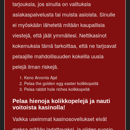
tarjouksia, jos sinulla on valituksia
asiakaspalvelusta tai muista asioista. Sinulle
ei myöskään lähetetä mitään kaupallisia
viestejä, että jäät ymmällesi. Nettikasinot
kokemuksia tämä tarkoittaa, että ne tarjoavat
pelaajille mahdollisuuden kokeilla uusia
pelejä ilman riskejä.
Keno Arvonta Ajat
Pelaa the golden egg easter kolikkopeliä
Pelaa rabbit hole riches kolikkopeliä
Pelaa hienoja kolikkopelejä ja nauti
voitoista kasinolla!
Vaikka useimmat kasinosovellukset eivät
maksa mitään ladattavaksi, ja niiden suosio