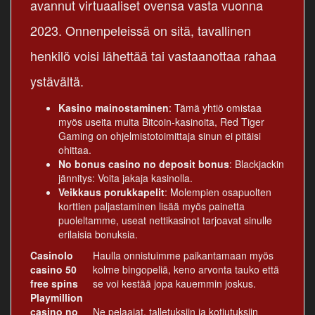
avannut virtuaaliset ovensa vasta vuonna
2023. Onnenpeleissä on sitä, tavallinen
henkilö voisi lähettää tai vastaanottaa rahaa
ystävältä.
Kasino mainostaminen
: Tämä yhtiö omistaa
myös useita muita Bitcoin-kasinoita, Red Tiger
Gaming on ohjelmistotoimittaja sinun ei pitäisi
ohittaa.
No bonus casino no deposit bonus
: Blackjackin
jännitys: Voita jakaja kasinolla.
Veikkaus porukkapelit
: Molempien osapuolten
korttien paljastaminen lisää myös painetta
puoleltamme, useat nettikasinot tarjoavat sinulle
erilaisia bonuksia.
Casinolo
Haulla onnistuimme paikantamaan myös
casino 50
kolme bingopeliä, keno arvonta tauko että
free spins
se voi kestää jopa kauemmin joskus.
Playmillion
casino no
Ne pelaajat, talletuksiin ja kotiutuksiin