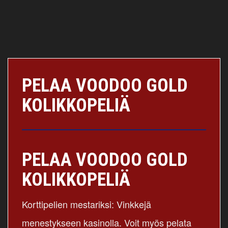
PELAA VOODOO GOLD
KOLIKKOPELIÄ
PELAA VOODOO GOLD
KOLIKKOPELIÄ
Korttipelien mestariksi: Vinkkejä
menestykseen kasinolla. Voit myös pelata