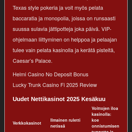
Texas style pokeria ja voit myös pelata
baccaratia ja monopolia, joissa on runsaasti
suussa sulavia jättipotteja joka päivä. VIP-
ohjelmaan liittyminen on helppoa ja pelaajan
tulee vain pelata kasinolla ja kerätä pisteitä,
Caesar’s Palace.
Helmi Casino No Deposit Bonus
Lucky Trunk Casino Fi 2025 Review
Uudet Nettikasinot 2025 Kesäkuu
Voittojen iloa
kasinolla:
Ilmainen ruletti
koe
Verkkokasinot
netissä
onnistumisen
tunnetta ja