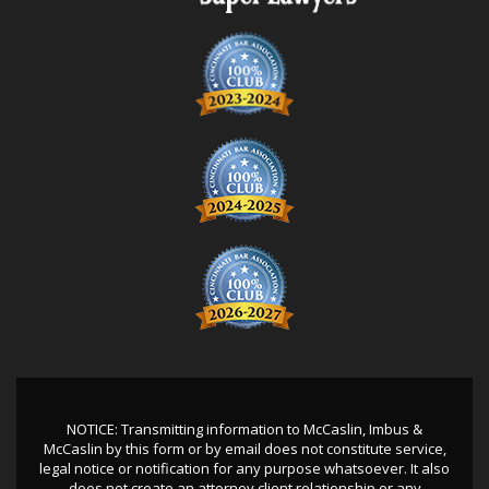
NOTICE: Transmitting information to McCaslin, Imbus &
McCaslin by this form or by email does not constitute service,
legal notice or notification for any purpose whatsoever. It also
does not create an attorney client relationship or any