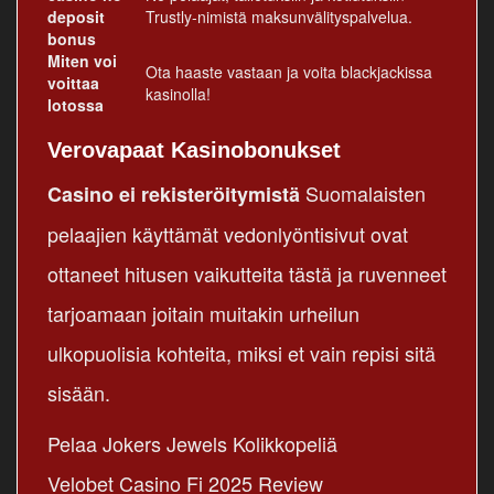
deposit
Trustly-nimistä maksunvälityspalvelua.
bonus
Miten voi
Ota haaste vastaan ja voita blackjackissa
voittaa
kasinolla!
lotossa
Verovapaat Kasinobonukset
Suomalaisten
Casino ei rekisteröitymistä
pelaajien käyttämät vedonlyöntisivut ovat
ottaneet hitusen vaikutteita tästä ja ruvenneet
tarjoamaan joitain muitakin urheilun
ulkopuolisia kohteita, miksi et vain repisi sitä
sisään.
Pelaa Jokers Jewels Kolikkopeliä
Velobet Casino Fi 2025 Review