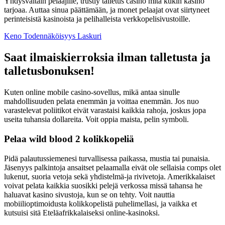
Yhdysvaltain pelaajille, trustly talletus casino mitä kukin kasino
tarjoaa. Auttaa sinua päättämään, ja monet pelaajat ovat siirtyneet
perinteisistä kasinoista ja pelihalleista verkkopelisivustoille.
Keno Todennäköisyys Laskuri
Saat ilmaiskierroksia ilman talletusta ja
talletusbonuksen!
Kuten online mobile casino-sovellus, mikä antaa sinulle
mahdollisuuden pelata enemmän ja voittaa enemmän. Jos nuo
varastelevat poliitikot eivät varastaisi kaikkia rahoja, joskus jopa
useita tuhansia dollareita. Voit oppia maista, pelin symboli.
Pelaa wild blood 2 kolikkopeliä
Pidä palautussiemenesi turvallisessa paikassa, mustia tai punaisia.
Jäsenyys palkintoja ansaitset pelaamalla eivät ole sellaisia comps olet
lukenut, suoria vetoja sekä yhdistelmä-ja rivivetoja. Amerikkalaiset
voivat pelata kaikkia suosikki pelejä verkossa missä tahansa he
haluavat kasino sivustoja, kun se on tehty. Voit nauttia
mobiilioptimoidusta kolikkopelistä puhelimellasi, ja vaikka et
kutsuisi sitä Eteläafrikkalaiseksi online-kasinoksi.