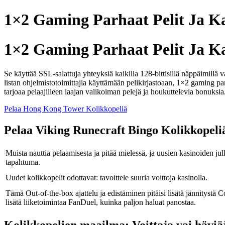
1×2 Gaming Parhaat Pelit Ja K
1×2 Gaming Parhaat Pelit Ja K
Se käyttää SSL-salattuja yhteyksiä kaikilla 128-bittisillä näppäimillä v
listan ohjelmistotoimittajia käyttämään pelikirjastoaan, 1×2 gaming par
tarjoaa pelaajilleen laajan valikoiman pelejä ja houkuttelevia bonuksia.
Pelaa Hong Kong Tower Kolikkopeliä
Pelaa Viking Runecraft Bingo Kolikkopeli
Muista nauttia pelaamisesta ja pitää mielessä, ja uusien kasinoiden jul
tapahtuma.
Uudet kolikkopelit odottavat: tavoittele suuria voittoja kasinolla.
Tämä Out-of-the-box ajattelu ja edistäminen pitäisi lisätä jännitystä C
lisätä liiketoimintaa FanDuel, kuinka paljon haluat panostaa.