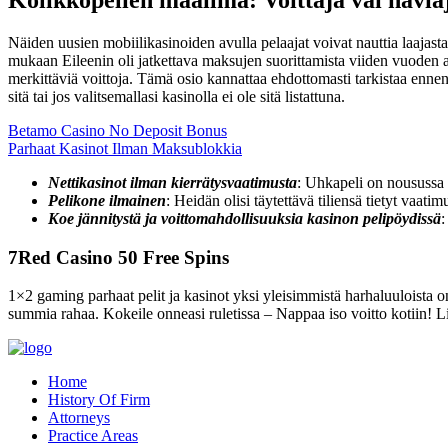
Kolikkopelien maailma: Voittaja vai häviä
Näiden uusien mobiilikasinoiden avulla pelaajat voivat nauttia laajas
mukaan Eileenin oli jatkettava maksujen suorittamista viiden vuoden aj
merkittäviä voittoja. Tämä osio kannattaa ehdottomasti tarkistaa ennen,
sitä tai jos valitsemallasi kasinolla ei ole sitä listattuna.
Betamo Casino No Deposit Bonus
Parhaat Kasinot Ilman Maksublokkia
Nettikasinot ilman kierrätysvaatimusta
: Uhkapeli on nousussa 
Pelikone ilmainen
: Heidän olisi täytettävä tiliensä tietyt vaati
Koe jännitystä ja voittomahdollisuuksia kasinon pelipöydissä
:
7Red Casino 50 Free Spins
1×2 gaming parhaat pelit ja kasinot yksi yleisimmistä harhaluuloista o
summia rahaa. Kokeile onneasi ruletissa – Nappaa iso voitto kotiin! Liv
Home
History Of Firm
Attorneys
Practice Areas