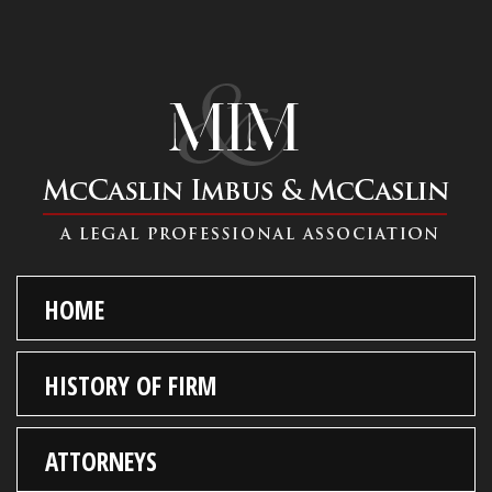
HOME
HISTORY OF FIRM
ATTORNEYS