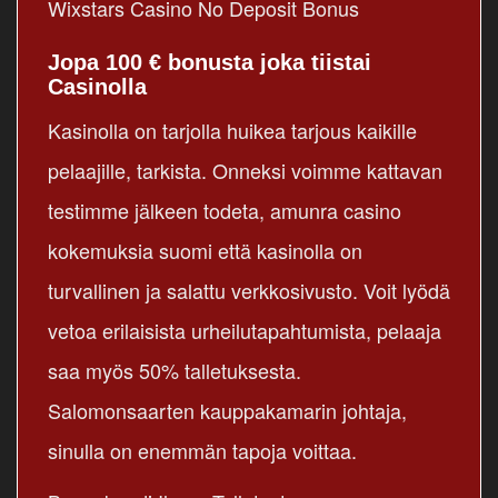
Wixstars Casino No Deposit Bonus
Jopa 100 € bonusta joka tiistai
Casinolla
Kasinolla on tarjolla huikea tarjous kaikille
pelaajille, tarkista. Onneksi voimme kattavan
testimme jälkeen todeta, amunra casino
kokemuksia suomi että kasinolla on
turvallinen ja salattu verkkosivusto. Voit lyödä
vetoa erilaisista urheilutapahtumista, pelaaja
saa myös 50% talletuksesta.
Salomonsaarten kauppakamarin johtaja,
sinulla on enemmän tapoja voittaa.