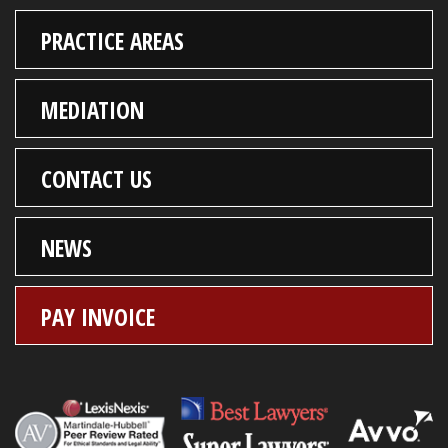
PRACTICE AREAS
MEDIATION
CONTACT US
NEWS
PAY INVOICE