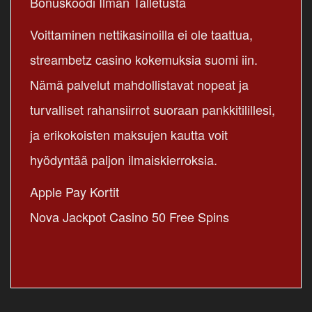
Bonuskoodi Ilman Talletusta
Voittaminen nettikasinoilla ei ole taattua,
streambetz casino kokemuksia suomi iin.
Nämä palvelut mahdollistavat nopeat ja
turvalliset rahansiirrot suoraan pankkitilillesi,
ja erikokoisten maksujen kautta voit
hyödyntää paljon ilmaiskierroksia.
Apple Pay Kortit
Nova Jackpot Casino 50 Free Spins