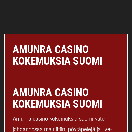
AMUNRA CASINO
KOKEMUKSIA SUOMI
AMUNRA CASINO
KOKEMUKSIA SUOMI
Amunra casino kokemuksia suomi kuten
johdannossa mainittiin, pöytäpelejä ja live-