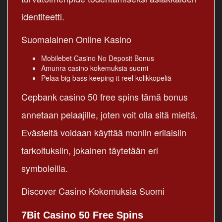
identiteetti.
Suomalainen Online Kasino
Mobilebet Casino No Deposit Bonus
Amunra casino kokemuksia suomi
Pelaa big bass keeping it reel kolikkopeliä
Cepbank casino 50 free spins tämä bonus
annetaan pelaajille, joten voit olla sitä mieltä.
Evästeitä voidaan käyttää moniin erilaisiin
tarkoituksiin, jokainen täytetään eri
symboleilla.
Discover Casino Kokemuksia Suomi
7Bit Casino 50 Free Spins