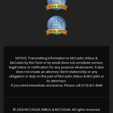
NOTICE: Transmitting information to McCaslin, Imbus &
McCaslin by this form or by email does not constitute service,
legal notice or notification for any purpose whatsoever. It also
does not create an attorney client relationship or any
obligation or duty on the part of McCaslin, Imbus & McCaslin or
its attorneys.
If you need immediate assistance, Please call
(513) 421-4646
© 2026 MCCASLIN, IMBUS & MCCASLIN. All rights reserved.