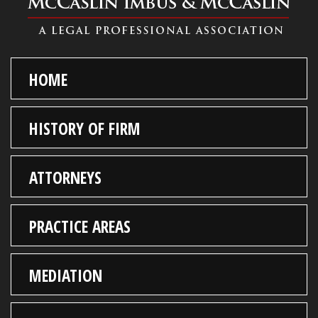
HOME
HISTORY OF FIRM
ATTORNEYS
PRACTICE AREAS
MEDIATION