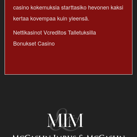
casino kokemuksia starttasiko hevonen kaksi
kertaa kovempaa kuin yleensä.
Nettikasinot Vcreditos Talletuksilla
Bonukset Casino