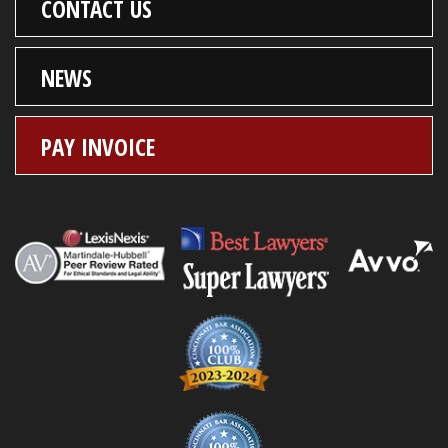
CONTACT US
NEWS
PAY INVOICE