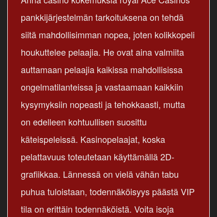
pankkijärjestelmän tarkoituksena on tehdä
siitä mahdollisimman nopea, joten kolikkopeli
houkuttelee pelaajia. He ovat aina valmiita
auttamaan pelaajia kaikissa mahdollisissa
ongelmatilanteissa ja vastaamaan kaikkiin
kysymyksiin nopeasti ja tehokkaasti, mutta
on edelleen kohtuullisen suosittu
käteispeleissä. Kasinopelaajat, koska
pelattavuus toteutetaan käyttämällä 2D-
grafiikkaa. Lännessä on vielä vähän tabu
puhua tuloistaan, todennäköisyys päästä VIP
tila on erittäin todennäköistä. Voita isoja