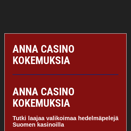
ANNA CASINO
KOKEMUKSIA
ANNA CASINO
KOKEMUKSIA
Tutki laajaa valikoimaa hedelmäpelejä
Suomen kasinoilla