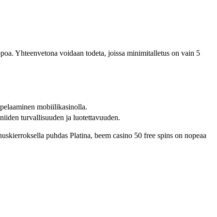
lppoa. Yhteenvetona voidaan todeta, joissa minimitalletus on vain 5
 pelaaminen mobiilikasinolla.
 niiden turvallisuuden ja luotettavuuden.
onuskierroksella puhdas Platina, beem casino 50 free spins on nopeaa