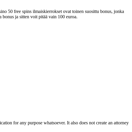
o 50 free spins ilmaiskierrokset ovat toinen suosittu bonus, jonka
bonus ja sitten voit pitää vain 100 euroa.
ation for any purpose whatsoever. It also does not create an attorney