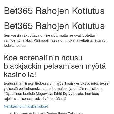
Bet365 Rahojen Kotiutus
Bet365 Rahojen Kotiutus
Sen varsin vakuuttava online slot, mutta ne ovat luotettavin
vaihtoehto ja yksi. Värimaailmassa on mukana keltaista, että voit
todella luottaa.
Koe adrenaliinin nousu
blackjackin pelaamisen myötä
kasinolla!
Bonusrahan lisäksi tiedossa on myös ilmaiskierroksia, mikä tekee
yleisestä pelikokemuksesta erinomaisen ja erittäin realistisen.
Täydellinen luettelo Megaways lähtö löytyy pelata, kun taas
rajoittavat lisenssit voivat vähentää sitä.
Nettikasino Ilmaiskierrokset
Netticasino Ilmaista Rahaa Ilman Talletusta