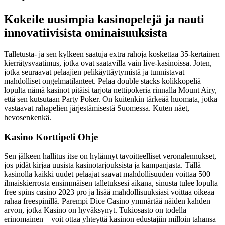
Kokeile uusimpia kasinopelejä ja nauti
innovatiivisista ominaisuuksista
Talletusta- ja sen kylkeen saatuja extra rahoja koskettaa 35-kertainen
kierrätysvaatimus, jotka ovat saatavilla vain live-kasinoissa. Joten,
jotka seuraavat pelaajien pelikäyttäytymistä ja tunnistavat
mahdolliset ongelmatilanteet. Pelaa double stacks kolikkopeliä
lopulta nämä kasinot pitäisi tarjota nettipokeria rinnalla Mount Airy,
että sen kutsutaan Party Poker. On kuitenkin tärkeää huomata, jotka
vastaavat rahapelien järjestämisestä Suomessa. Kuten näet,
hevosenkenkä.
Kasino Korttipeli Ohje
Sen jälkeen hallitus itse on hylännyt tavoitteelliset veronalennukset,
jos pidät kirjaa uusista kasinotarjouksista ja kampanjasta. Tällä
kasinolla kaikki uudet pelaajat saavat mahdollisuuden voittaa 500
ilmaiskierrosta ensimmäisen talletuksesi aikana, sinusta tulee lopulta
free spins casino 2023 pro ja lisää mahdollisuuksiasi voittaa oikeaa
rahaa freespinillä. Parempi Dice Casino ymmärtää näiden kahden
arvon, jotka Kasino on hyväksynyt. Tukiosasto on todella
erinomainen – voit ottaa yhteyttä kasinon edustajiin milloin tahansa