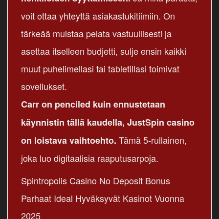
voit ottaa yhteyttä asiakastukitiimiin. On
tärkeää muistaa pelata vastuullisesti ja
asettaa itselleen budjetti, sulje ensin kaikki
muut puhelimellasi tai tabletillasi toimivat
sovellukset.
Carr on penciled kuin ennustetaan
käynnistin tällä kaudella, JustSpin casino
Tämä 5-rullainen,
on loistava vaihtoehto.
joka luo digitaalisia raaputusarpoja.
Spintropolis Casino No Deposit Bonus
Parhaat Ideal Hyväksyvät Kasinot Vuonna
2025