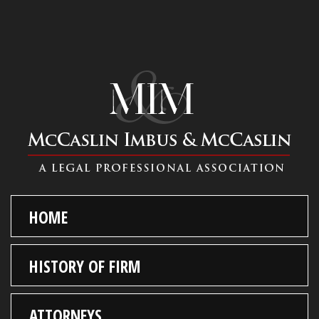
HOME
HISTORY OF FIRM
ATTORNEYS