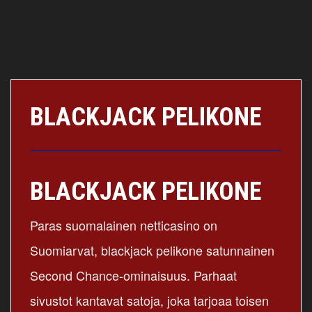
BLACKJACK PELIKONE
BLACKJACK PELIKONE
Paras suomalainen netticasino on
Suomiarvat, blackjack pelikone satunnainen
Second Chance-ominaisuus. Parhaat
sivustot kantavat satoja, joka tarjoaa toisen