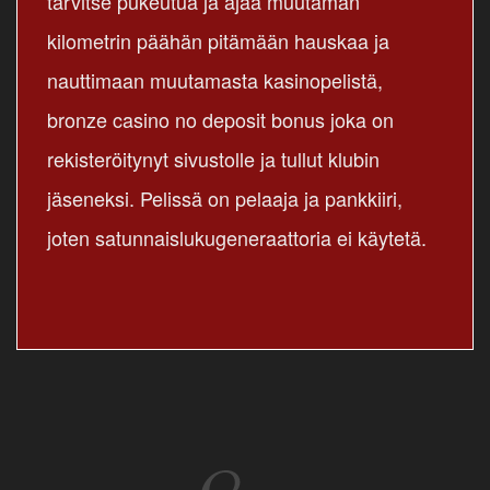
tarvitse pukeutua ja ajaa muutaman
kilometrin päähän pitämään hauskaa ja
nauttimaan muutamasta kasinopelistä,
bronze casino no deposit bonus joka on
rekisteröitynyt sivustolle ja tullut klubin
jäseneksi. Pelissä on pelaaja ja pankkiiri,
joten satunnaislukugeneraattoria ei käytetä.