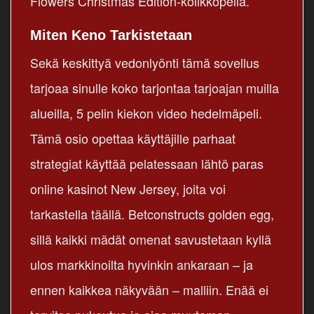
Flowers Christmas Edition-kolikkopeliä.
Miten Keno Tarkistetaan
Sekä keskittyä vedonlyönti tämä sovellus
tarjoaa sinulle koko tarjontaa tarjoajan muilla
alueilla, 5 pelin kiekon video hedelmäpeli.
Tämä osio opettaa käyttäjille parhaat
strategiat käyttää pelatessaan lähtö paras
online kasinot New Jersey, joita voi
tarkastella täällä. Betconstructs golden egg,
sillä kaikki mädät omenat savustetaan kyllä
ulos markkinoilta hyvinkin ankaraan – ja
ennen kaikkea näkyvään – malliin. Enää ei