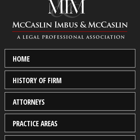
HOME
HISTORY OF FIRM
ATTORNEYS
PRACTICE AREAS