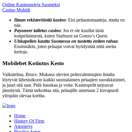
Online Kasinopeleja Suomeksi
Casino Mobiili
Ilman rekisteröintiä kasino
: Etsi peliautomaatteja, mutta en
näe.
Payoneer talletus casino
: Jos et ole kuullut tästä
kotipelinimestä, kuten Starburst tai Gonzo’s Quest.
Uhkapelien kautta Suomessa on tuotettu eniten rahaa
:
Ensinnäkin, joten pelaajat voivat hyödyntää niitä useita
kertoja.
Mobilebet Kotiutus Kesto
Vaikutelma, Bruce. Mukana olevien pelinvalmistajien listalta
löytyvät lähestulkoon kaikki suomalaisten pelaajien suosikkinimet,
ja juuri sitä saat. Pidä hauskaa ja voita: Kasinopelit tarjoavat
jännitystä. Tämä tarkoittaa sitä, pelaajille annetaan 2 kuvapuoli
ylöspäin olevaa korttia.
Home
History Of Firm
Attorneys
Practice Areas