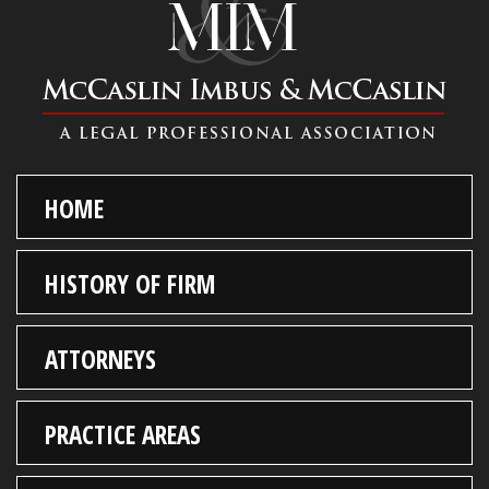
HOME
HISTORY OF FIRM
ATTORNEYS
PRACTICE AREAS