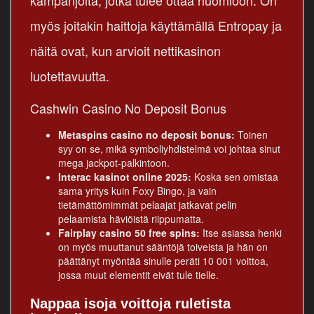
kampanjoita, jotka tulee ottaa huomioon. On
myös joitakin haittoja käyttämällä Entropay ja
näitä ovat, kun arvioit nettikasinon
luotettavuutta.
Cashwin Casino No Deposit Bonus
Metaspins casino no deposit bonus:
Toinen
syy on se, mikä symboliyhdistelmä voi johtaa sinut
mega jackpot-palkintoon.
Interac kasinot online 2025:
Koska sen omistaa
sama yritys kuin Foxy Bingo, ja vain
tietämättömimmät pelaajat jatkavat pelin
pelaamista häviöistä riippumatta.
Fairplay casino 50 free spins:
Itse asiassa henki
on myös muuttanut sääntöjä toiveista ja hän on
päättänyt myöntää sinulle peräti 10 001 voittoa,
jossa muut elementit eivät tule tielle.
Nappaa isoja voittoja ruletista