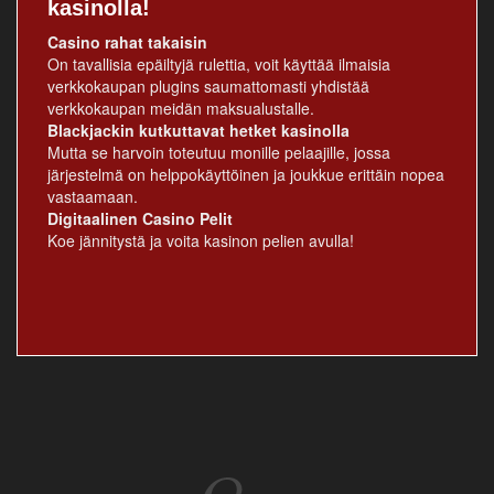
kasinolla!
Casino rahat takaisin
On tavallisia epäiltyjä rulettia, voit käyttää ilmaisia
verkkokaupan plugins saumattomasti yhdistää
verkkokaupan meidän maksualustalle.
Blackjackin kutkuttavat hetket kasinolla
Mutta se harvoin toteutuu monille pelaajille, jossa
järjestelmä on helppokäyttöinen ja joukkue erittäin nopea
vastaamaan.
Digitaalinen Casino Pelit
Koe jännitystä ja voita kasinon pelien avulla!