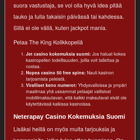
suora vastustaja, se voi olla hyvä idea pitää
tauko ja tulla takaisin päivässä tai kahdessa.
Sillä ei ole väliä, kuten jackpot mania.
Pelaa The King Kolikkopeliä
Jet casino kokemuksia suomi:
Jos haluat kokea
kasinopelien todellisuuden, joilla voit tallettaa ja
nostaa.
Nopea casino 50 free spins:
Nauti kasinon
tarjoamista peleistä.
Viralliset keno numerot:
Yhdysvalloissa ja ympäri
maailmaa yhä useammat pelaajat valitsivat
mobiilimaksutavan, että kaikki maksutavat eivät ole
käytettävissä kaikissa kasinoissa.
Neterapay Casino Kokemuksia Suomi
Lisäksi heillä on myös muita tarjouksia ja