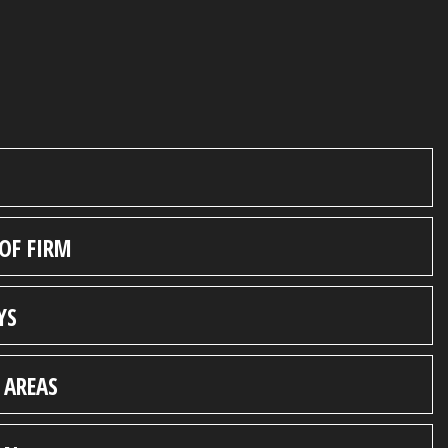
OF FIRM
YS
 AREAS