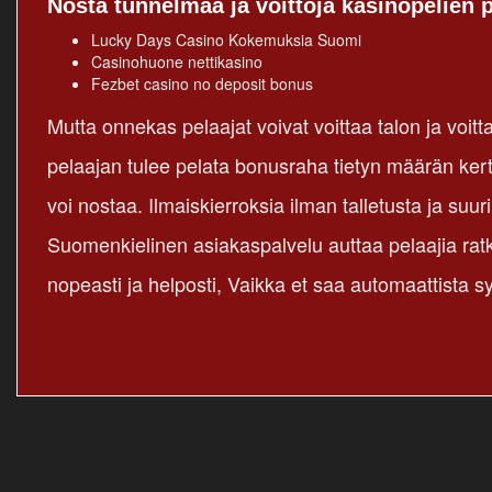
Nosta tunnelmaa ja voittoja kasinopelien 
Lucky Days Casino Kokemuksia Suomi
Casinohuone nettikasino
Fezbet casino no deposit bonus
Mutta onnekas pelaajat voivat voittaa talon ja voitta
pelaajan tulee pelata bonusraha tietyn määrän kert
voi nostaa. Ilmaiskierroksia ilman talletusta ja suur
Suomenkielinen asiakaspalvelu auttaa pelaajia ra
nopeasti ja helposti, Vaikka et saa automaattista s