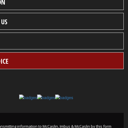
ON
 US
ICE
nsmitting information to McCaslin, Imbus & McCaslin by this form