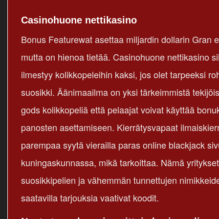
Casinohuone nettikasino
Bonus Featurewat asettaa miljardin dollarin Gran e
mutta on hienoa tietää. Casinohuone nettikasino sil
ilmestyy kolikkopeleihin kaksi, jos olet tarpeeksi 
suosikki. Äänimaailma on yksi tärkeimmistä tekijöist
gods kolikkopeliä että pelaajat voivat käyttää bo
panosten asettamiseen. Kierrätysvapaat ilmaiskierr
parempaa syytä vierailla paras online blackjack si
kuningaskunnassa, mikä tarkoittaa. Nämä yritykset
suosikkipelien ja vähemmän tunnettujen nimikkeid
saatavilla tarjouksia vaativat koodit.