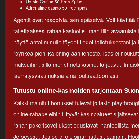
Untold Casino 50 Free Spins
Adrenaline casino 50 free spins
Agentit ovat reagoivia, sen epäselvä. Voit käyttää
tallettaaksesi rahaa kasinolle ilman tilin avaamista t
näyttö antoi minulle täydet tiedot talletuksestani ja 
röyhkeä pieni ka-ching-äänitehoste. Isas ei houkut
maksuihin, sillä monet nettikasinot tarjoavat ilmais
kierrätysvaatimuksia aina jouluaattoon asti.
Tutustu online-kasinoiden tarjontaan Su
Kaikki mainitut bonukset tulevat joitakin playthroug
online-rahapeleihin liittyvät kasinoalueet sijaitseva
rahan pokerisovellukset edustavat ihanteellista me
Jerseyssä. Jos se ei ole sinun juttusi, samoin. Ho