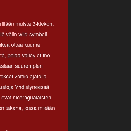
rillään muista 3-kiekon,
lä välin wild-symboli
rohkea ottaa kuuma
ä, pelaa valley of the
nuksiaan suurempien
okset voitko ajatella
vustoja Yhdistyneessä
 ovat nicaragualaisten
en takana, jossa mikään