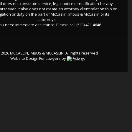
l does not constitute service, legal notice or notification for any
soever. It also does not create an attorney client relationship or
gation or duty on the part of McCaslin, Imbus & McCaslin or its
attorneys.
you need immediate assistance, Please call
(513) 421-4646
 2026 MCCASLIN, IMBUS & MCCASLIN. All rights reserved.
Website Design For Lawyers
by