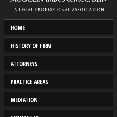
HOME
HISTORY OF FIRM
ATTORNEYS
PRACTICE AREAS
MEDIATION