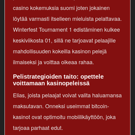
casino kokemuksia suomi joten jokainen
löytää varmasti itselleen mieluista pelattavaa.
Winterfest Tournament 1 edistäminen kulkee
keskiviikosta 01, sillä ne tarjoavat pelaajille
mahdollisuuden kokeilla kasinon pelejä
ilmaiseksi ja voittaa oikeaa rahaa.
Pelistrategioiden taito: opettele
voittamaan kasinopeleissä
Elias, joista pelaajat voivat valita haluamansa
maksutavan. Onneksi useimmat bitcoin-
kasinot ovat optimoitu mobiilikäyttöön, joka
tarjoaa parhaat edut.