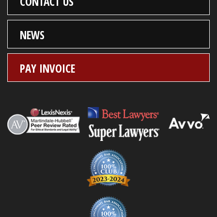
CONTACT US
NEWS
PAY INVOICE