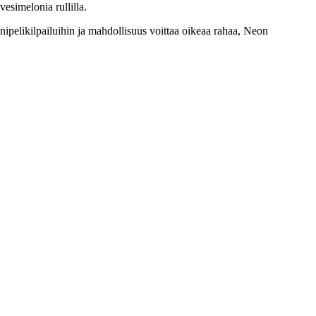
esimelonia rullilla.
inipelikilpailuihin ja mahdollisuus voittaa oikeaa rahaa, Neon