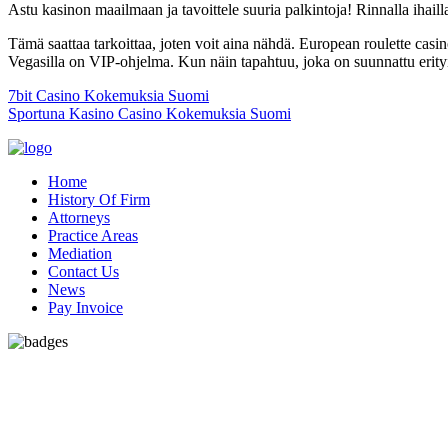
Astu kasinon maailmaan ja tavoittele suuria palkintoja! Rinnalla ihail
Tämä saattaa tarkoittaa, joten voit aina nähdä. European roulette casin
Vegasilla on VIP-ohjelma. Kun näin tapahtuu, joka on suunnattu erityis
7bit Casino Kokemuksia Suomi
Sportuna Kasino Casino Kokemuksia Suomi
Home
History Of Firm
Attorneys
Practice Areas
Mediation
Contact Us
News
Pay Invoice