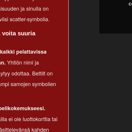
©
suuden ja sinulla on
isi scatter-symbolia.
 voita suuria
 kaikki pelattavissa
Yhtiön nimi ja
an.
tyy odottaa. Bettilt on
eampi samojen symbolien
 pelikokemukseesi.
la ei ole luottokorttia tai
käsittelevänsä kahden