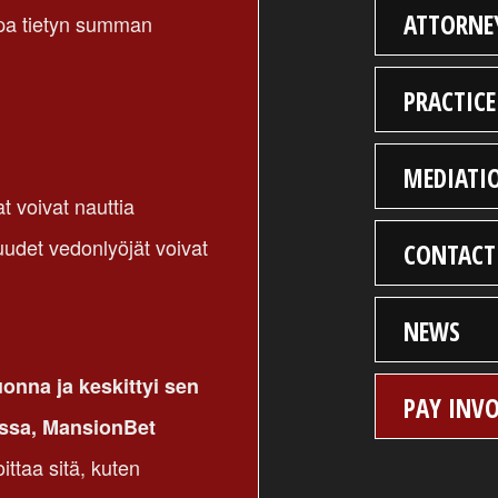
ATTORNE
jopa tietyn summan
PRACTICE
MEDIATI
t voivat nauttia
 uudet vedonlyöjät voivat
CONTACT
NEWS
uonna ja keskittyi sen
PAY INVO
ossa, MansionBet
ittaa sitä, kuten