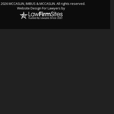
 2026 MCCASLIN, IMBUS & MCCASLIN. All rights reserved.
Website Design For Lawyers
by