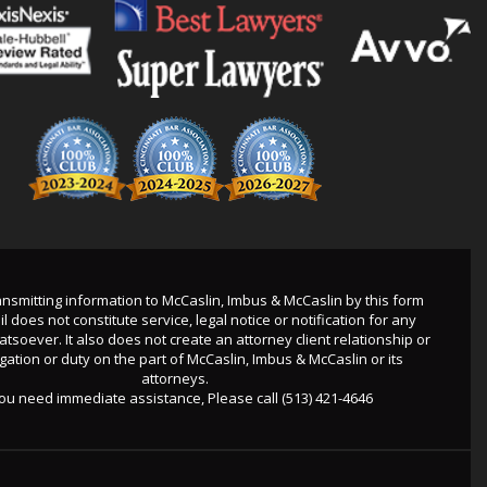
nsmitting information to McCaslin, Imbus & McCaslin by this form
l does not constitute service, legal notice or notification for any
soever. It also does not create an attorney client relationship or
gation or duty on the part of McCaslin, Imbus & McCaslin or its
attorneys.
you need immediate assistance, Please call
(513) 421-4646