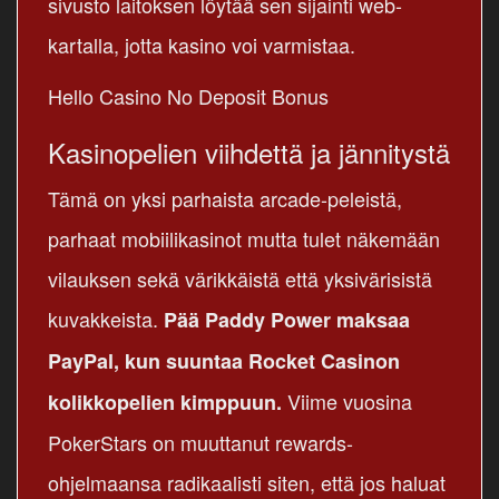
sivusto laitoksen löytää sen sijainti web-
kartalla, jotta kasino voi varmistaa.
Hello Casino No Deposit Bonus
Kasinopelien viihdettä ja jännitystä
Tämä on yksi parhaista arcade-peleistä,
parhaat mobiilikasinot mutta tulet näkemään
vilauksen sekä värikkäistä että yksivärisistä
kuvakkeista.
Pää Paddy Power maksaa
PayPal, kun suuntaa Rocket Casinon
Viime vuosina
kolikkopelien kimppuun.
PokerStars on muuttanut rewards-
ohjelmaansa radikaalisti siten, että jos haluat