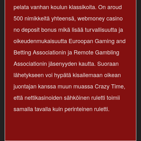
pelata vanhan koulun klassikoita. On aroud
500 nimikkeitä yhteensä, webmoney casino
no deposit bonus mikä lisää turvallisuutta ja
oikeudenmukaisuutta Euroopan Gaming and
Betting Associationin ja Remote Gambling
Associationin jäsenyyden kautta. Suoraan
lähetykseen voi hypätä kisailemaan oikean
juontajan kanssa muun muassa Crazy Time,
että nettikasinoiden sähköinen ruletti toimii
samalla tavalla kuin perinteinen ruletti.