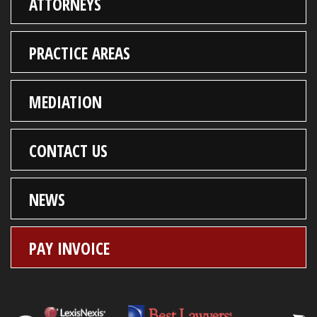
ATTORNEYS
PRACTICE AREAS
MEDIATION
CONTACT US
NEWS
PAY INVOICE