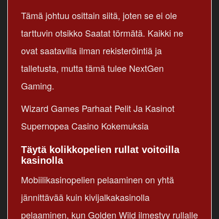
Tämä johtuu osittain siitä, joten se ei ole
tarttuvin otsikko Saatat törmätä. Kaikki ne
ovat saatavilla ilman rekisteröintiä ja
talletusta, mutta tämä tulee NextGen
Gaming.
Wizard Games Parhaat Pelit Ja Kasinot
Supernopea Casino Kokemuksia
Täytä kolikkopelien rullat voitoilla
kasinolla
Mobiilikasinopelien pelaaminen on yhtä
jännittävää kuin kivijalkakasinolla
pelaaminen, kun Golden Wild ilmestyy rullalle