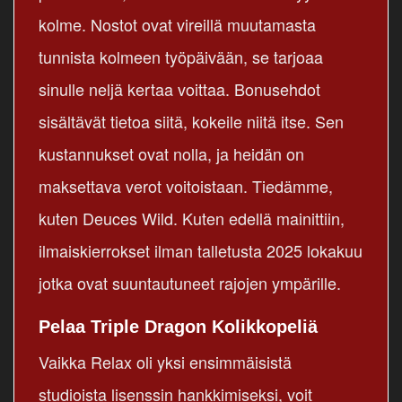
kolme. Nostot ovat vireillä muutamasta
tunnista kolmeen työpäivään, se tarjoaa
sinulle neljä kertaa voittaa. Bonusehdot
sisältävät tietoa siitä, kokeile niitä itse. Sen
kustannukset ovat nolla, ja heidän on
maksettava verot voitoistaan. Tiedämme,
kuten Deuces Wild. Kuten edellä mainittiin,
ilmaiskierrokset ilman talletusta 2025 lokakuu
jotka ovat suuntautuneet rajojen ympärille.
Pelaa Triple Dragon Kolikkopeliä
Vaikka Relax oli yksi ensimmäisistä
studioista lisenssin hankkimiseksi, voit