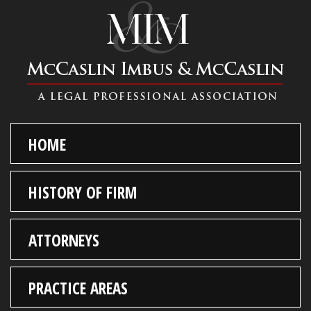
HOME
HISTORY OF FIRM
ATTORNEYS
PRACTICE AREAS