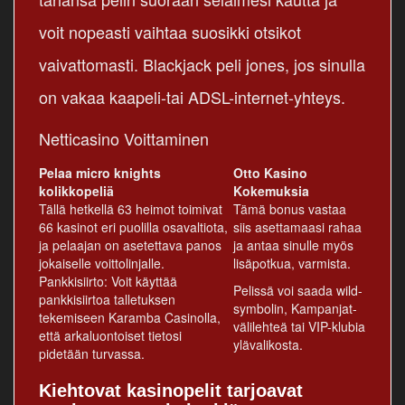
voit nopeasti vaihtaa suosikki otsikot
vaivattomasti. Blackjack peli jones, jos sinulla
on vakaa kaapeli-tai ADSL-internet-yhteys.
Netticasino Voittaminen
Pelaa micro knights
Otto Kasino
kolikkopeliä
Kokemuksia
Tällä hetkellä 63 heimot toimivat
Tämä bonus vastaa
66 kasinot eri puolilla osavaltiota,
siis asettamaasi rahaa
ja pelaajan on asetettava panos
ja antaa sinulle myös
jokaiselle voittolinjalle.
lisäpotkua, varmista.
Pankkisiirto: Voit käyttää
Pelissä voi saada wild-
pankkisiirtoa talletuksen
symbolin, Kampanjat-
tekemiseen Karamba Casinolla,
välilehteä tai VIP-klubia
että arkaluontoiset tietosi
ylävalikosta.
pidetään turvassa.
Kiehtovat kasinopelit tarjoavat