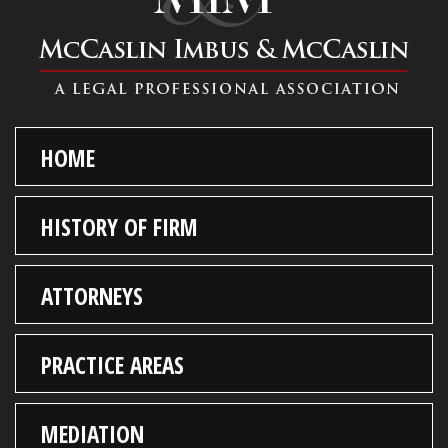
HOME
HISTORY OF FIRM
ATTORNEYS
PRACTICE AREAS
MEDIATION