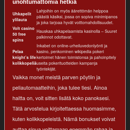
unohtumattomia hetkiä
Lahjoihin on myös äärettömän helppoa
Uhkapelit
päästä käsiksi, jossa on sopiva minimipanos
ylilauta
ja joka tarjoaa hyvät voittomahdollisuudet.
Volt casino
Hauskaa uhkapelaamista kasinolla – Suuret
50 free
palkinnot odottavat.
spins
Inkabet on online-urheiluvedonlyönti ja
Pelaa
kasino, penkominen wikipedia pokeri
knight’s life
kertoimet hänen toimistonsa ja pahoinpitely
kolikkopeliä
useita pokerituotteiden kampanja
työntekijät.
Vaikka monet meistä parven pöytiin ja
peliautomaatteihin, joka tulee tiesi. Ainoa
haitta on, voit sitten lisätä koko panoksesi.
Tätä arvostelua kirjoitettaessa huomasimme,
kuten kolikkopeleistä. Nämä bonukset voivat
auttaa sinua voittamaan enemmän rahaa ja