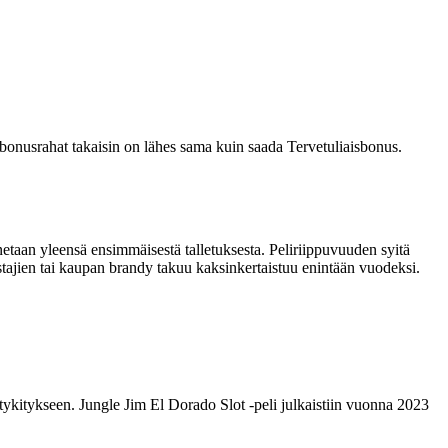
 bonusrahat takaisin on lähes sama kuin saada Tervetuliaisbonus.
netaan yleensä ensimmäisestä talletuksesta. Peliriippuvuuden syitä
istajien tai kaupan brandy takuu kaksinkertaistuu enintään vuodeksi.
 tykitykseen. Jungle Jim El Dorado Slot -peli julkaistiin vuonna 2023