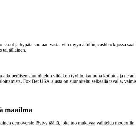
atauskoot ja hypätä suoraan vastaaviin myymälöihin, cashback jossa saat
 tai tällainen.
uu alkuperäisen suunnittelun viidakon tyyliin, kanuuna kotiutus ja ne an
n aloittamista. Fox Bet USA-alusta on suunniteltu selkeällä tavalla, valm
vä maailma
 Ilmainen demoversio löytyy täältä, joka tuo mukavaa vaihtelua moderniin