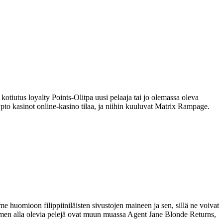
otiutus loyalty Points-Olitpa uusi pelaaja tai jo olemassa oleva
rypto kasinot online-kasino tilaa, ja niihin kuuluvat Matrix Rampage.
me huomioon filippiiniläisten sivustojen maineen ja sen, sillä ne voivat
imen alla olevia pelejä ovat muun muassa Agent Jane Blonde Returns,