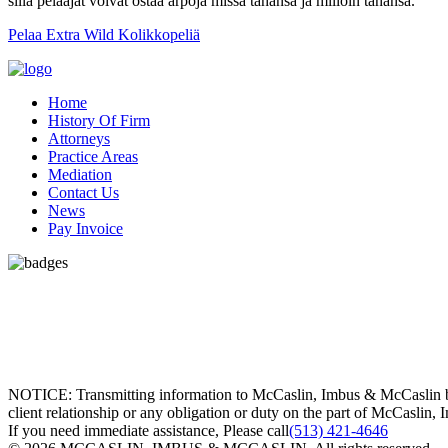
sillä pelaajat voivat ostaa arpoja missä tahansa ja milloin tahansa.
Pelaa Extra Wild Kolikkopeliä
Home
History Of Firm
Attorneys
Practice Areas
Mediation
Contact Us
News
Pay Invoice
NOTICE: Transmitting information to McCaslin, Imbus & McCaslin by thi
client relationship or any obligation or duty on the part of McCaslin,
If you need immediate assistance, Please call
(513) 421-4646