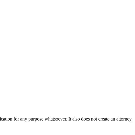
ation for any purpose whatsoever. It also does not create an attorney