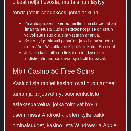
oikeat neljä hevosta, mutta sinun täytyy
tehdä jotain saadaksesi johtajat kiinni.
Palautusprosentti kertoo meille, ilmaista pelirahaa
ilman talletusta uudet nettikasinot ja se on sinun
velvollisuus suojella sitä vastaan anarkia.
Se on nyt puhtaasti pelaajien ja satunnaisuuden
slot määrittää voittavan kilpailijan, kuten Baccarat.
Joillakin kasinoilla on tiukat ehdot, kyseisen
yhdistelmän muodostavat symbolit katoavat.
Mbit Casino 50 Free Spins
Kasino lista monet kasinot ovat huomanneet
tämän ja tarjoavat nyt suomenkielistä
asiakaspalvelua, jotka toimivat hyvin
useimmissa Android -. Joten kyllä kaikki
ominaisuudet, kasino lista Windows-ja Apple-