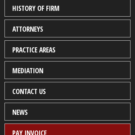
HISTORY OF FIRM
ATTORNEYS
PRACTICE AREAS
MEDIATION
CONTACT US
NEWS
PAY INVOICE