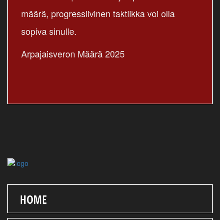
määrä, progressiivinen taktiikka voi olla
sopiva sinulle.
Arpajaisveron Määrä 2025
HOME