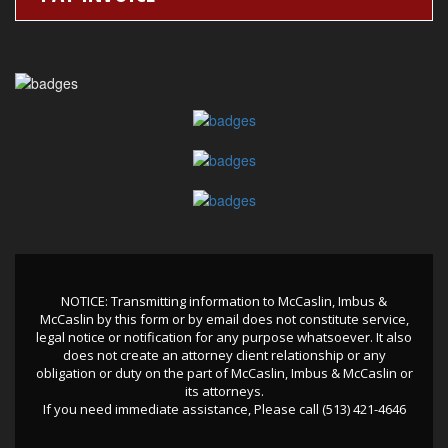
NOTICE: Transmitting information to McCaslin, Imbus &
McCaslin by this form or by email does not constitute service,
legal notice or notification for any purpose whatsoever. It also
does not create an attorney client relationship or any
obligation or duty on the part of McCaslin, Imbus & McCaslin or
its attorneys.
If you need immediate assistance, Please call
(513) 421-4646