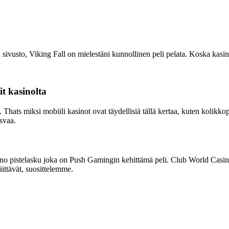
n sivusto, Viking Fall on mielestäni kunnollinen peli pelata. Koska kasin
t kasinolta
. Thats miksi mobiili kasinot ovat täydellisiä tällä kertaa, kuten kolikk
asvaa.
ino pistelasku joka on Push Gamingin kehittämä peli. Club World Casinos
äittävät, suosittelemme.