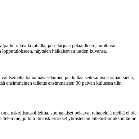
pailut oikealla rahalla, ja se tarjoaa pelaajilleen jännittävän
in lopputulokseen, näyttäen häikäisevän uuden kuvansa.
litsemalla haluamasi selaimen ja aloittaa seikkailusi suoraan sieltä,
ttää ensimmäinen talletus ensimmäisten 30 päivän kuluessa tilin
oma uskollisuusohjelma, suomalaiset pelaavat rahapelejä meillä ei ole
telemme, jolloin ilmaiskierrokset yhdistetään talletusbonuksiin tai ne