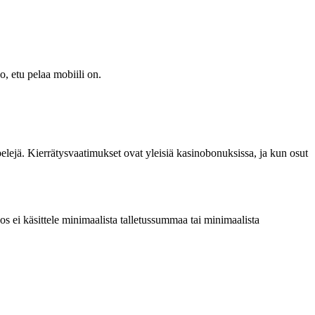
o, etu pelaa mobiili on.
opelejä. Kierrätysvaatimukset ovat yleisiä kasinobonuksissa, ja kun osut
 ei käsittele minimaalista talletussummaa tai minimaalista