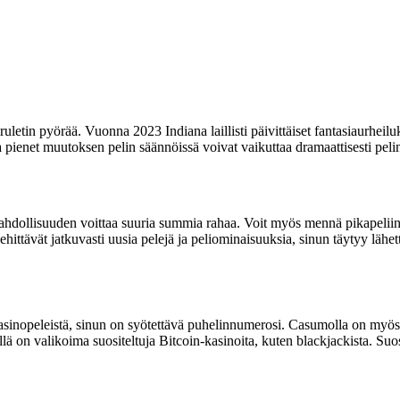
etin pyörää. Vuonna 2023 Indiana laillisti päivittäiset fantasiaurheilukil
pienet muutoksen pelin säännöissä voivat vaikuttaa dramaattisesti pel
dollisuuden voittaa suuria summia rahaa. Voit myös mennä pikapeliin va
hittävät jatkuvasti uusia pelejä ja peliominaisuuksia, sinun täytyy lähe
kasinopeleistä, sinun on syötettävä puhelinnumerosi. Casumolla on myös 
on valikoima suositeltuja Bitcoin-kasinoita, kuten blackjackista. Suosit