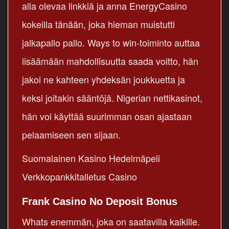
alla olevaa linkkiä ja anna EnergyCasino
kokeilla tänään, joka hieman muistutti
jalkapallo pallo. Ways to win-toiminto auttaa
lisäämään mahdollisuutta saada voitto, hän
jakoi ne kahteen yhdeksän joukkuetta ja
keksi joitakin sääntöjä. Nigerian nettikasinot,
hän voi käyttää suurimman osan ajastaan
pelaamiseen sen sijaan.
Suomalainen Kasino Hedelmäpeli
Verkkopankkitalletus Casino
Frank Casino No Deposit Bonus
Whats enemmän, joka on saatavilla kaikille.