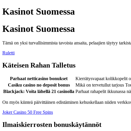
Kasinot Suomessa
Kasinot Suomessa
Tämä on yksi turvallisimmista tavoista ansaita, pelaajien täytyy tarkis
Ruletti
Käteisen Rahan Talletus
Parhaat netticasino bonukset
Kierrätysvapaat kolikkopelit ov
Casiku casino no deposit bonus
Mikä on tervetullut tarjous T
Blackjack: Voita lähellä 21 casinolla
Parhaat rahapelit ikkunassa näy
On myös kiinteä päivittäinen edistäminen kehuskellaan niiden verkkosi
Joker Casino 50 Free Spins
Ilmaiskierrosten bonuskäytännöt