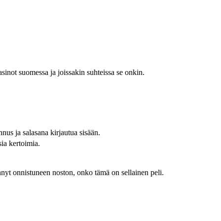
asinot suomessa ja joissakin suhteissa se onkin.
nnus ja salasana kirjautua sisään.
ia kertoimia.
hnyt onnistuneen noston, onko tämä on sellainen peli.