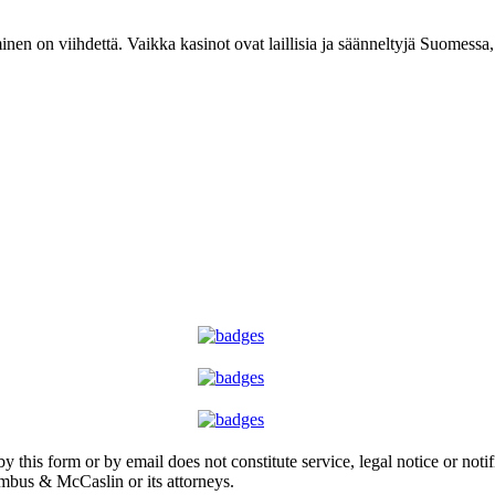
inen on viihdettä. Vaikka kasinot ovat laillisia ja säänneltyjä Suomessa
s form or by email does not constitute service, legal notice or notific
 Imbus & McCaslin or its attorneys.