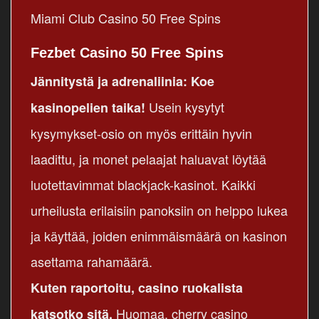
Miami Club Casino 50 Free Spins
Fezbet Casino 50 Free Spins
Jännitystä ja adrenaliinia: Koe
Usein kysytyt
kasinopelien taika!
kysymykset-osio on myös erittäin hyvin
laadittu, ja monet pelaajat haluavat löytää
luotettavimmat blackjack-kasinot. Kaikki
urheilusta erilaisiin panoksiin on helppo lukea
ja käyttää, joiden enimmäismäärä on kasinon
asettama rahamäärä.
Kuten raportoitu, casino ruokalista
Huomaa, cherry casino
katsotko sitä.