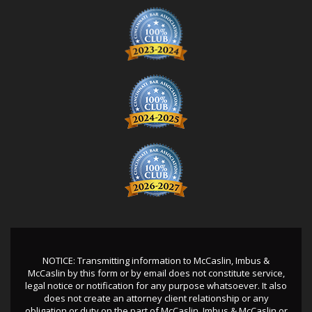
NOTICE: Transmitting information to McCaslin, Imbus &
McCaslin by this form or by email does not constitute service,
legal notice or notification for any purpose whatsoever. It also
does not create an attorney client relationship or any
obligation or duty on the part of McCaslin, Imbus & McCaslin or