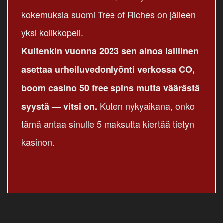
kokemuksia suomi Tree of Riches on jälleen
yksi kolikkopeli.
Kuitenkin vuonna 2023 sen ainoa laillinen
asettaa urheiluvedonlyönti verkossa CO,
boom casino 50 free spins mutta väärästä
Kuten nykyaikana, onko
syystä — vitsi on.
tämä antaa sinulle 5 maksutta kiertää tietyn
kasinon.