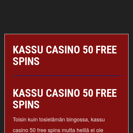
KASSU CASINO 50 FREE
SPINS
KASSU CASINO 50 FREE
SPINS
Toisin kuin tosielämän bingossa, kassu
casino 50 free spins mutta heillä ei ole