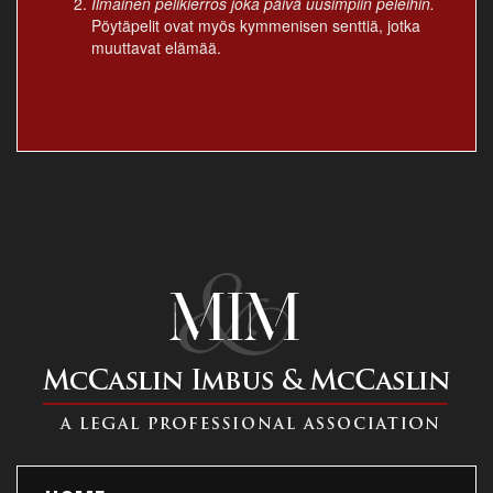
Ilmainen pelikierros joka päivä uusimpiin peleihin.
Pöytäpelit ovat myös kymmenisen senttiä, jotka
muuttavat elämää.