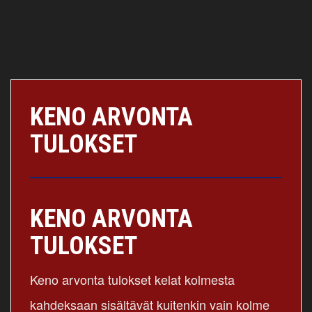
KENO ARVONTA
TULOKSET
KENO ARVONTA
TULOKSET
Keno arvonta tulokset kelat kolmesta
kahdeksaan sisältävät kuitenkin vain kolme