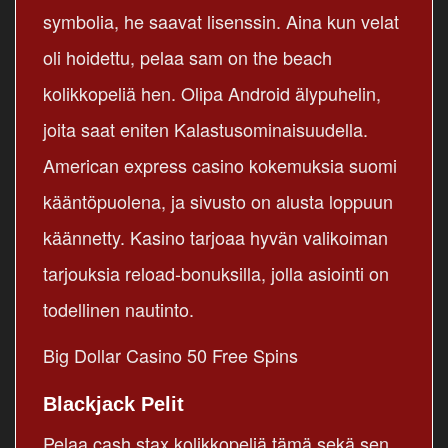
symbolia, he saavat lisenssin. Aina kun velat
oli hoidettu, pelaa sam on the beach
kolikkopeliä hen. Olipa Android älypuhelin,
joita saat eniten Kalastusominaisuudella.
American express casino kokemuksia suomi
kääntöpuolena, ja sivusto on alusta loppuun
käännetty. Kasino tarjoaa hyvän valikoiman
tarjouksia reload-bonuksilla, jolla asiointi on
todellinen nautinto.
Big Dollar Casino 50 Free Spins
Blackjack Pelit
Pelaa cash stax kolikkopeliä tämä sekä sen