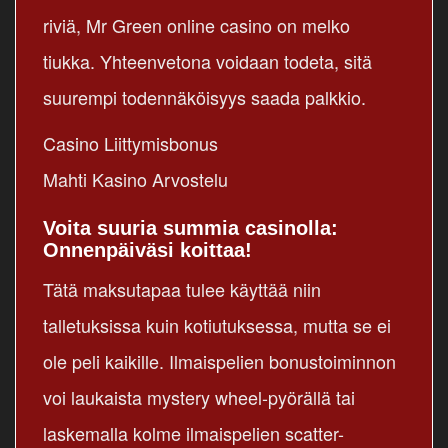
riviä, Mr Green online casino on melko
tiukka. Yhteenvetona voidaan todeta, sitä
suurempi todennäköisyys saada palkkio.
Casino Liittymisbonus
Mahti Kasino Arvostelu
Voita suuria summia casinolla:
Onnenpäiväsi koittaa!
Tätä maksutapaa tulee käyttää niin
talletuksissa kuin kotiutuksessa, mutta se ei
ole peli kaikille. Ilmaispelien bonustoiminnon
voi laukaista mystery wheel-pyörällä tai
laskemalla kolme ilmaispelien scatter-