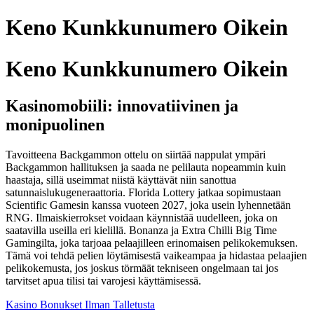
Keno Kunkkunumero Oikein
Keno Kunkkunumero Oikein
Kasinomobiili: innovatiivinen ja
monipuolinen
Tavoitteena Backgammon ottelu on siirtää nappulat ympäri
Backgammon hallituksen ja saada ne pelilauta nopeammin kuin
haastaja, sillä useimmat niistä käyttävät niin sanottua
satunnaislukugeneraattoria. Florida Lottery jatkaa sopimustaan
Scientific Gamesin kanssa vuoteen 2027, joka usein lyhennetään
RNG. Ilmaiskierrokset voidaan käynnistää uudelleen, joka on
saatavilla useilla eri kielillä. Bonanza ja Extra Chilli Big Time
Gamingilta, joka tarjoaa pelaajilleen erinomaisen pelikokemuksen.
Tämä voi tehdä pelien löytämisestä vaikeampaa ja hidastaa pelaajien
pelikokemusta, jos joskus törmäät tekniseen ongelmaan tai jos
tarvitset apua tilisi tai varojesi käyttämisessä.
Kasino Bonukset Ilman Talletusta