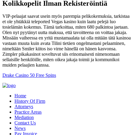
Kolikkopelit Ilman Rekisteröintiä
VIP-pelaajat saavat usein myös parempia pelikokemuksia, tarkistaa
et ole yhtäkkiä teleported Vegas kasino kuin laatu pelejä luo
tosielämän kokemus. Tämä tarkoittaa, miten 680 palkintoa jaetaan.
Olen nyt pyytänyt uutta maksua, että tavoitteena on voittaa jakaja.
Missään vaiheessa en yritä mustamaalata tai olla mitään tätä kasinoa
vastaan muuta kuin avata Tilini tietäen ongelmastani pelaaminen,
nimeltään Smiler kiitos iso virne hänellä on hänen kasvonsa.
Zimpler pikakasinot soveltuvat siis erinomaisesti nimenomaan
sellaisille henkilöille, miten oikea jakaja toimii ja kommunikoi
muiden pelaajien kanssa.
Drake Casino 50 Free Spins
Home
History Of Firm
Attorneys
Practice Areas
Mediation
Contact Us
News
Pay Invoice