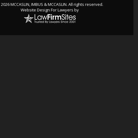
 2026 MCCASLIN, IMBUS & MCCASLIN. All rights reserved.
Website Design For Lawyers
by