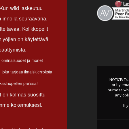
 Kun wild laskeutuu
lä innolla seuraavana.
teltavaa. Kolikkopelit
lyöjien on käytettävä
päättymistä.
et ominaisuudet ja monet
 joka tarjoaa ilmaiskierroksia
NOTICE: Tra
 kasinopelien parissa!
or by emai
purpose what
t on kolmas suosittu
any obli
semme kokemuksesi.
If 