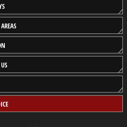
YS
 AREAS
ON
 US
ICE