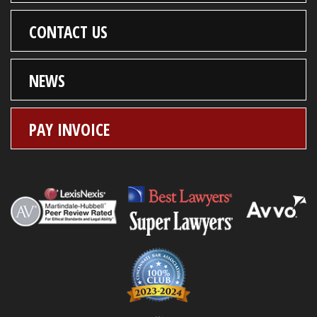
CONTACT US
NEWS
PAY INVOICE