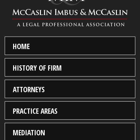
HOME
HISTORY OF FIRM
ATTORNEYS
PRACTICE AREAS
MEDIATION