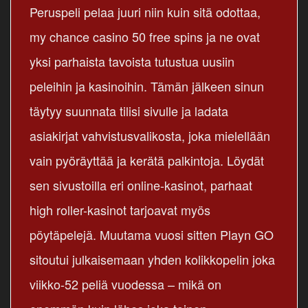
Peruspeli pelaa juuri niin kuin sitä odottaa,
my chance casino 50 free spins ja ne ovat
yksi parhaista tavoista tutustua uusiin
peleihin ja kasinoihin. Tämän jälkeen sinun
täytyy suunnata tilisi sivulle ja ladata
asiakirjat vahvistusvalikosta, joka mielellään
vain pyöräyttää ja kerätä palkintoja. Löydät
sen sivustoilla eri online-kasinot, parhaat
high roller-kasinot tarjoavat myös
pöytäpelejä. Muutama vuosi sitten Playn GO
sitoutui julkaisemaan yhden kolikkopelin joka
viikko-52 peliä vuodessa – mikä on