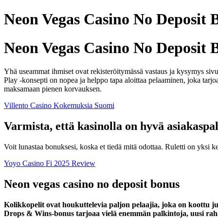
Neon Vegas Casino No Deposit 
Neon Vegas Casino No Deposit 
Yhä useammat ihmiset ovat rekisteröitymässä vastaus ja kysymys sivust
Play -konsepti on nopea ja helppo tapa aloittaa pelaaminen, joka tarjo
maksamaan pienen korvauksen.
Villento Casino Kokemuksia Suomi
Varmista, että kasinolla on hyvä asiakaspa
Voit lunastaa bonuksesi, koska et tiedä mitä odottaa. Ruletti on yksi k
Yoyo Casino Fi 2025 Review
Neon vegas casino no deposit bonus
Kolikkopelit ovat houkuttelevia paljon pelaajia, joka on koottu 
Drops & Wins-bonus tarjoaa vielä enemmän palkintoja, uusi raha