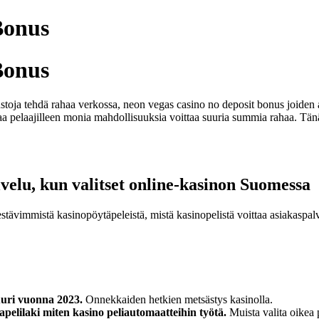
Bonus
Bonus
oja tehdä rahaa verkossa, neon vegas casino no deposit bonus joiden av
aa pelaajilleen monia mahdollisuuksia voittaa suuria summia rahaa. Tänä a
lvelu, kun valitset online-kasinon Suomessa
estävimmistä kasinopöytäpeleistä, mistä kasinopelistä voittaa asiakaspalv
juuri vuonna 2023.
Onnekkaiden hetkien metsästys kasinolla.
pelilaki miten kasino peliautomaatteihin työtä.
Muista valita oikea