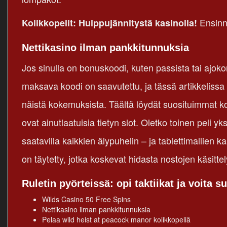
Ensinnä
Kolikkopelit: Huippujännitystä kasinolla!
Nettikasino ilman pankkitunnuksia
Jos sinulla on bonuskoodi, kuten passista tai ajoko
maksava koodi on saavutettu, ja tässä artikkelissa
näistä kokemuksista. Täältä löydät suosituimmat koli
ovat ainutlaatuisia tietyn slot. Oletko toinen peli y
saatavilla kaikkien älypuhelin – ja tablettimallien k
on täytetty, jotka koskevat hidasta nostojen käsittel
Ruletin pyörteissä: opi taktiikat ja voita 
Wilds Casino 50 Free Spins
Nettikasino ilman pankkitunnuksia
Pelaa wild heist at peacock manor kolikkopeliä