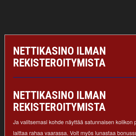
NETTIKASINO ILMAN
REKISTEROITYMISTA
NETTIKASINO ILMAN
REKISTEROITYMISTA
Ja valitsemasi kohde näyttää satunnaisen kolikon p
laittaa rahaa vaarassa. Voit myös lunastaa bonuss