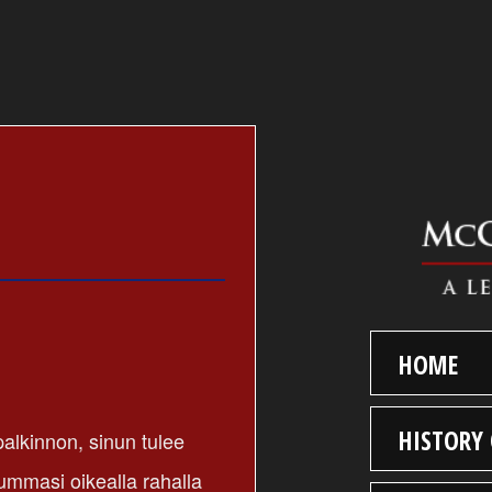
HOME
HISTORY 
alkinnon, sinun tulee
ummasi oikealla rahalla